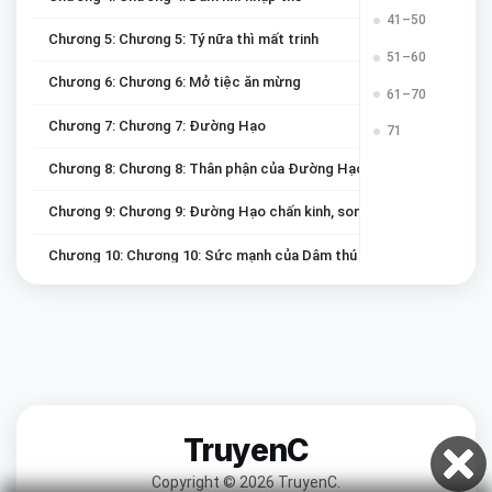
41–50
Chương 5: Chương 5: Tý nữa thì mất trinh
51–60
Chương 6: Chương 6: Mở tiệc ăn mừng
61–70
Chương 7: Chương 7: Đường Hạo
71
Chương 8: Chương 8: Thân phận của Đường Hạo
Chương 9: Chương 9: Đường Hạo chấn kinh, song sinh Dâm Hồn
Chương 10: Chương 10: Sức mạnh của Dâm thú 10 vạn năm!
Chương 11: Chương 11: Dâm Hoàn Ngàn năm
Chương 12: Chương 12: Tới Kĩ viện cùng Lão Kiệt Khắc
Chương 13: Chương 13: Ngươi nguyện ý làm đồ đệ của ta sao?
Chương 14: Chương 14: Ngọc Tiểu Cương
TruyenC
Chương 15: Chương 15: Đăng kí nhập học
Copyright © 2026 TruyenC.