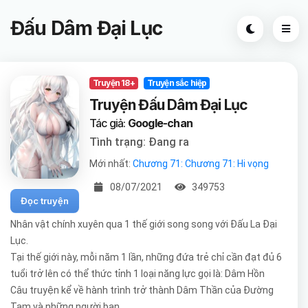
Đấu Dâm Đại Lục
Truyện 18+
Truyện sắc hiệp
Truyện Đấu Dâm Đại Lục
Tác giả:
Google-chan
Tình trạng: Đang ra
Mới nhất:
Chương 71: Chương 71: Hi vọng
08/07/2021
349753
Đọc truyện
Nhân vật chính xuyên qua 1 thế giới song song với Đấu La Đại
Lục.
Tại thế giới này, mỗi năm 1 lần, những đứa trẻ chỉ cần đạt đủ 6
tuổi trở lên có thể thức tỉnh 1 loại năng lực gọi là: Dâm Hồn
Câu truyện kể về hành trình trở thành Dâm Thần của Đường
Tam và những người bạn.