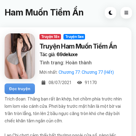
Ham Muốn Tiềm Ẩn
Truyện 18+
Truyện Sex
Truyện Ham Muốn Tiềm Ẩn
Tác giả:
69deluxe
Tình trạng: Hoàn thành
Mới nhất:
Chương 77: Chương 77 (Hết)
08/07/2021
91170
Đọc truyện
Trích đoạn: Thằng bạn rất ăn khớp, hơi chồm phía trước nhìn
lom lom vào cánh cửa. Phơi bày trước mặt hắn là một bờ vai
trần tròn lẳng, tôn lên 2 bầu ngực căng tròn khó che đậy bởi
chiếc khăn tắm ngắn củn cỡn.
Lan Chi chợt cảm thấy bất thường ngoài cửa sổ, nàng liếc