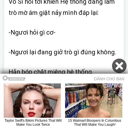
Vô Sỉ hỏi tới khiến Hệ thống đang làm
trò mờ ám giật nảy mình đáp lại:
-Ngươi hỏi gì cơ-
-Ngươi lại đang giở trò gì đúng không.
Hắn bóp chặt miệng hệ thống.
-Không có,tuyệt đối không-
Hệ thống né tránh ánh mắt của Vô Sỉ.
Mục lục
Trở về truyện
Chương trước
Chương sau
Truyện 18+