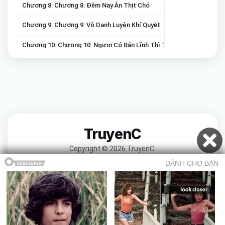
Chương 8: Chương 8: Đêm Nay Ăn Thịt Chó
Chương 9: Chương 9: Vô Danh Luyện Khí Quyết
Chương 10: Chương 10: Ngươi Có Bản Lĩnh Thì Tới Bắt Nha!
Chương 11: Chương 11: Linh Vũ Minh Rất Mạnh Sao?
Chương 12: Chương 12: Tàng Thư Lâu
Chương 13: Chương 13: Lẽ Nào Lại Như Vậy
Chương 14: Chương 14: Hồng Vân Phiên Chợ
TruyenC
Chương 15: Chương 15: Minh Chủ?
Copyright © 2026 TruyenC.
Chương 16: Chương 16: Ta Đau Bụng, Lần Sau Lại Đánh
Chương 17: Chương 17: Nhất Tiết Thiên Lý
Chương 18: Chương 18: Trận Mưa Đầu Tiên
Chương 19: Chương 19: Uy Bức Lợi Dụ