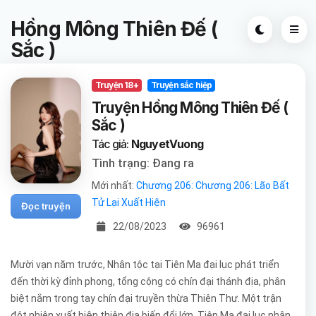
Hồng Mông Thiên Đế (
Sắc )
Truyện 18+
Truyện sắc hiệp
Truyện Hồng Mông Thiên Đế (
Sắc )
Tác giả:
NguyetVuong
Tình trạng: Đang ra
Mới nhất:
Chương 206: Chương 206: Lão Bất
Tử Lại Xuất Hiện
Đọc truyện
22/08/2023
96961
Mười vạn năm trước, Nhân tộc tại Tiên Ma đại lục phát triển
đến thời kỳ đỉnh phong, tổng cộng có chín đại thánh địa, phân
biệt nắm trong tay chín đại truyền thừa Thiên Thư. Một trận
đột nhiên xuất hiện thiên địa biến đổi lớn, Tiên Ma đại lục nhận