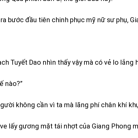
ĩ ra bước đầu tiên chinh phục mỹ nữ sư phụ, G
h Tuyết Dao nhìn thấy vậy mà có vẻ lo lắng h
hế nào?”
 người không cần vì ta mà lãng phí chân khí kh
ve lấy gương mặt tái nhợt của Giang Phong mà