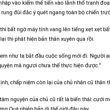
hập vào kiếm thế tiến vào lãnh thổ tranh đoạ
rung đùi đắc ý quét ngang toàn bộ chiến trườ
ì bất ngờ máy tính vang lên tiếng xẹt xẹt bấ
lại thì phát hiện bản thân xuyên qua rồi.
xem như ta bắt đầu cuộc sống mới đi. Người anh
guyện mà ngươi chưa thể thực hiện được.”
ịnh, chấp niệm còn lại của chủ nhân cũ thân th
tâm nguyện của chủ cũ rất là biến thái: cưới 
g Quá phiên bản dị thế giới đâu này.