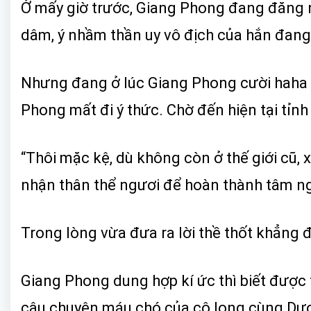
Ở mấy giờ trước, Giang Phong đang đăng n
dâm, ý nhầm thần uy vô địch của hắn đang 
Nhưng đang ở lúc Giang Phong cười haha th
Phong mất đi ý thức. Chờ đến hiện tại tỉnh 
“Thôi mặc kệ, dù không còn ở thế giới cũ, 
nhận thân thể ngươi để hoàn thành tâm n
Trong lòng vừa đưa ra lời thề thốt khẳng đ
Giang Phong dung hợp kí ức thì biết được 
câu chuyện máu chó của cô long cùng Dươn