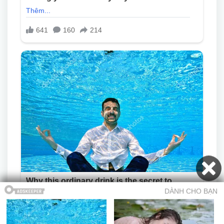
Mục lục
Trở về truyện
Chương trước
Trang chủ
Truyện 18+