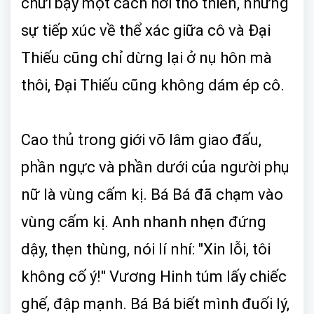
chửi bậy một cách hơi thô thiển, nhưng
sự tiếp xúc về thể xác giữa cô và Đại
Thiếu cũng chỉ dừng lại ở nụ hôn mà
thôi, Đại Thiếu cũng không dám ép cô.
Cao thủ trong giới võ lâm giao đấu,
phần ngực và phần dưới của người phụ
nữ là vùng cấm kị. Bá Bá đã chạm vào
vùng cấm kị. Anh nhanh nhẹn đứng
dậy, thẹn thùng, nói lí nhí: "Xin lỗi, tôi
không cố ý!" Vương Hinh túm lấy chiếc
ghế, đập mạnh. Bá Bá biết mình đuối lý,