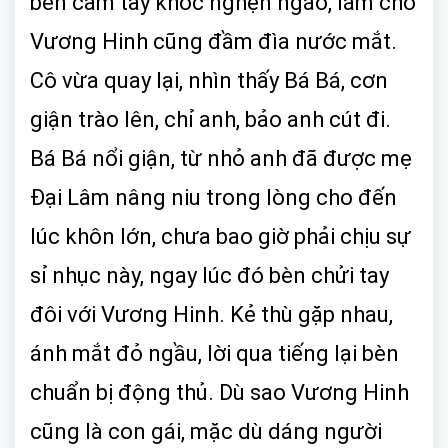
bèn cầm tay khóc nghẹn ngào, làm cho
Vương Hinh cũng đầm đìa nước mắt.
Cô vừa quay lại, nhìn thấy Bá Bá, cơn
giận trào lên, chỉ anh, bảo anh cút đi.
Bá Bá nổi giận, từ nhỏ anh đã được mẹ
Đại Lâm nâng niu trong lòng cho đến
lúc khôn lớn, chưa bao giờ phải chịu sự
sỉ nhục này, ngay lúc đó bèn chửi tay
đôi với Vương Hinh. Kẻ thù gặp nhau,
ánh mắt đỏ ngầu, lời qua tiếng lại bèn
chuẩn bị động thủ. Dù sao Vương Hinh
cũng là con gái, mặc dù dáng người