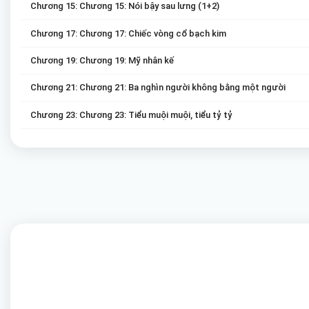
Chương 15: Chương 15: Nói bậy sau lưng (1+2)
Chương 17: Chương 17: Chiếc vòng cổ bạch kim
Chương 19: Chương 19: Mỹ nhân kế
Chương 21: Chương 21: Ba nghìn người không bằng một người
Chương 23: Chương 23: Tiểu muội muội, tiểu tỷ tỷ
Chương 25: Chương 25: Nhìn lén
Chương 27: Chương 27: Tài phú bỏng tay
Chương 29: Chương 29: Tình cờ
Chương 31: Chương 31: Đàm phán
Chương 33: Chương 33: Tất cả đều có thuốc ngủ
Chương 35: Chương 35: Giao dịch (1+2)
Chương 37: Chương 37: Đại hội cổ đông