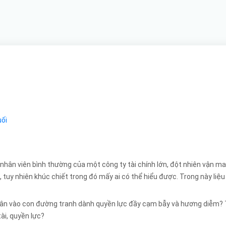
ối
ân viên bình thường của một công ty tài chính lớn, đột nhiên vận may l
, tuy nhiên khúc chiết trong đó mấy ai có thể hiểu được. Trong này liệ
thân vào con đường tranh dành quyền lực đầy cạm bẫy và hương diễm? 
ài, quyền lực?