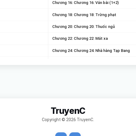
Chương 16: Chương 16: Ván bài (1+2)
Chương 18: Chương 18: Trừng phạt
Chương 20: Chương 20: Thuốc ngủ
Chương 22: Chương 22: Mát xa
Chương 24: Chương 24: Nhà hàng Tạp Bang
Chương 26: Chương 26: Gài bẫy
Chương 28: Chương 28: Chứng cớ
Chương 30: Chương 30: Khẩu súng (1+2)
Chương 32: Chương 32: Đầu óc ta cũng không
TruyenC
Chương 34: Chương 34: Giao phong
Copyright © 2026 TruyenC.
Chương 36: Chương 36: Ghen ghét
Chương 38: Chương 38: Không từ thủ đoạn