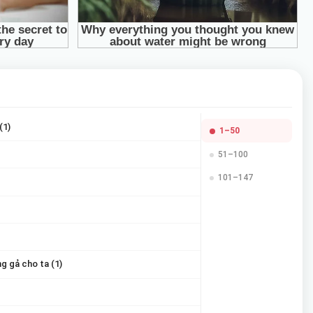
(1)
1–50
51–100
101–147
g gả cho ta (1)