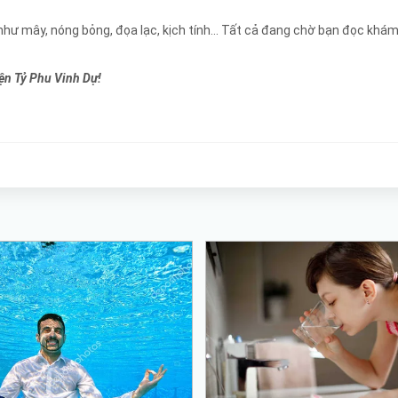
hư mây, nóng bỏng, đọa lạc, kịch tính... Tất cả đang chờ bạn đọc khám
ện Tỷ Phu Vinh Dự!