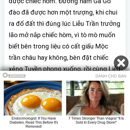
được chiếc hòm. Đường hầm Gà Gô
đào đã được hơn một trượng, khi chui
ra đổ đất thì đúng lúc Liễu Trần trưởng
lão mở nắp chiếc hòm, vì tò mò muốn
biết bên trong liệu có cất giấu Mộc
trần châu hay không, bèn đặt chiếc
xẻng Tuyền phong xuống, rồi cùng Liễu
Trần trưởng lão mở nắp hòm, nhưng
trong hòm chỉ có một miếng mai rùa
khắc đầy những văn tự kì lạ.
Gà Gô vốn tràn trề hy vọng, tuy cũng đã
Mục lục
Trở về truyện
Chương trước
Chương sau
Truyện ma