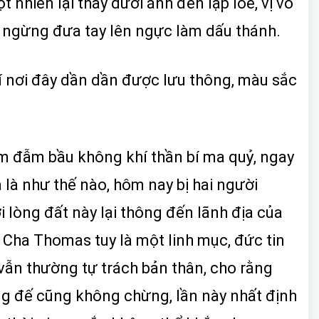
nhiên lại thấy dưới ánh đèn lập lòe, vị võ
ng ngừng đưa tay lên ngực làm dấu thánh.
hí nơi đây dần dần được lưu thông, màu sắc
m đẫm bầu không khí thần bí ma quỷ, ngay
là như thế nào, hôm nay bị hai người
 lòng đất này lại thông đến lãnh địa của
. Cha Thomas tuy là một linh mục, đức tin
 vẫn thường tự trách bản thân, cho rằng
ng đế cũng không chừng, lần này nhất định