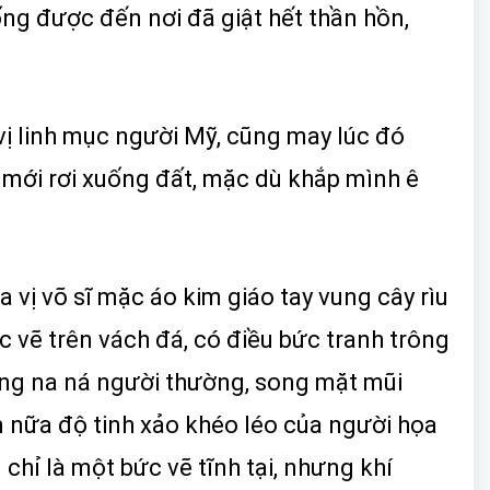
g được đến nơi đã giật hết thần hồn,
 vị linh mục người Mỹ, cũng may lúc đó
 mới rơi xuống đất, mặc dù khắp mình ê
 vị võ sĩ mặc áo kim giáo tay vung cây rìu
ược vẽ trên vách đá, có điều bức tranh trông
cũng na ná người thường, song mặt mũi
 nữa độ tinh xảo khéo léo của người họa
 chỉ là một bức vẽ tĩnh tại, nhưng khí