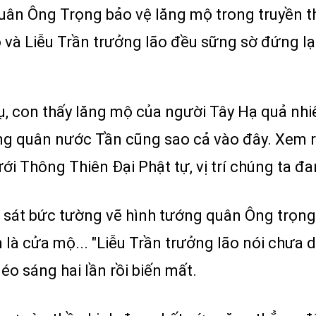
 quân Ông Trọng bảo vệ lăng mộ trong truyền t
 và Liễu Trần trưởng lão đều sững sờ đứng lạ
phụ, con thấy lăng mộ của người Tây Hạ quả nh
ng quân nước Tần cũng sao cả vào đây. Xem 
ới Thông Thiên Đại Phật tự, vị trí chúng ta đ
 sát bức tường vẽ hình tướng quân Ông trọng,
n là cửa mộ... "Liễu Trần trưởng lão nói chưa
éo sáng hai lần rồi biến mất.