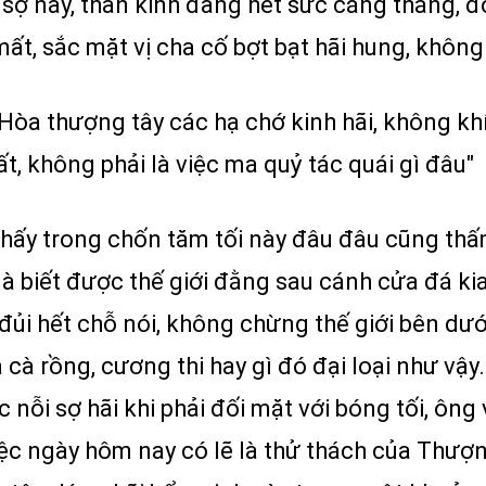
 này, thần kinh đang hết sức căng thẳng, đột 
mất, sắc mặt vị cha cố bợt bạt hãi hung, khô
"Hòa thượng tây các hạ chớ kinh hãi, không k
, không phải là việc ma quỷ tác quái gì đâu"
hấy trong chốn tăm tối này đâu đâu cũng thấ
biết được thế giới đằng sau cánh cửa đá kia 
ủi hết chỗ nói, không chừng thế giới bên dưới
cà rồng, cương thi hay gì đó đại loại như vậy
nỗi sợ hãi khi phải đối mặt với bóng tối, ông
iệc ngày hôm nay có lẽ là thử thách của Thượ