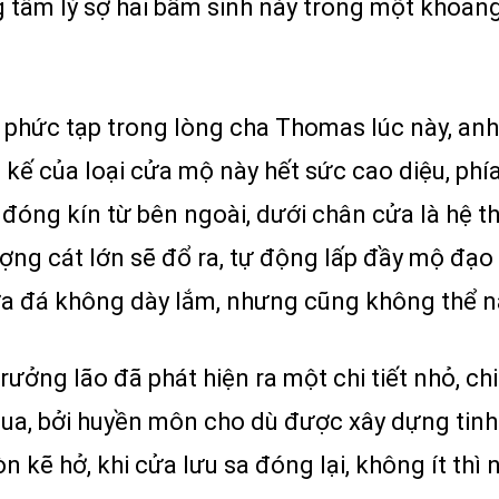
ng tâm lý sợ hãi bẩm sinh này trong một khoản
phức tạp trong lòng cha Thomas lúc này, anh
t kế của loại cửa mộ này hết sức cao diệu, phí
đóng kín từ bên ngoài, dưới chân cửa là hệ th
ượng cát lớn sẽ đổ ra, tự động lấp đầy mộ đạ
ửa đá không dày lắm, nhưng cũng không thể n
ưởng lão đã phát hiện ra một chi tiết nhỏ, chi 
qua, bởi huyền môn cho dù được xây dựng tinh
kẽ hở, khi cửa lưu sa đóng lại, không ít thì n