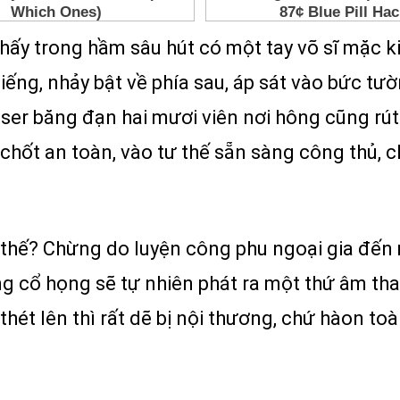
thấy trong hầm sâu hút có một tay võ sĩ mặc k
iếng, nhảy bật về phía sau, áp sát vào bức tư
r băng đạn hai mươi viên nơi hông cũng rút p
 chốt an toàn, vào tư thế sẵn sàng công thủ, 
 thế? Chừng do luyện công phu ngoại gia đến 
ng cổ họng sẽ tự nhiên phát ra một thứ âm tha
ét lên thì rất dẽ bị nội thương, chứ hàon toà