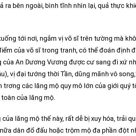
 ra bên ngoài, bình tĩnh nhìn lại, quả thực kh
uống tới nơi, ngắm vị võ sĩ trên tường mà khô
iểm của võ sĩ trong tranh, có thể đoán định 
g của An Dương Vương được cư sang đi xứ nh
), vị đại tướng thời Tần, dũng mãnh vô song,
n trơng các lăng mộ quy mô lớn của giới quý 
 toàn của lăng mộ.
 của lăng mộ thế này, rất dễ bị xuy hóa, trải
n nữa dân đổ đấu hoặc trộm mộ đa phần đột nh