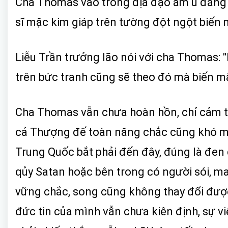
Cha Thomas vào trong địa đạo âm u đáng sợ
sĩ mặc kim giáp trên tường đột ngột biến 
Liễu Trần trưởng lão nói với cha Thomas: 
trên bức tranh cũng sẽ theo đó mà biến mất
Cha Thomas vẫn chưa hoàn hồn, chỉ cảm t
cả Thượng đế toàn năng chắc cũng khó mà 
Trung Quốc bắt phải đến đây, đúng là đen đ
qủy Satan hoặc bên trong có người sói, ma 
vững chắc, song cũng không thay đổi được 
đức tin của mình vẫn chưa kiên định, sự v