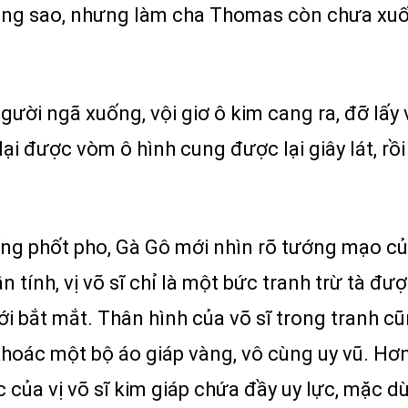
ẳng sao, nhưng làm cha Thomas còn chưa xuốn
người ngã xuống, vội giơ ô kim cang ra, đỡ lấy
 được vòm ô hình cung được lại giây lát, rồi
ống phốt pho, Gà Gô mới nhìn rõ tướng mạo của
hần tính, vị võ sĩ chỉ là một bức tranh trừ tà đ
ới bắt mắt. Thân hình của võ sĩ trong tranh 
hoác một bộ áo giáp vàng, vô cùng uy vũ. Hơn
 của vị võ sĩ kim giáp chứa đầy uy lực, mặc dù