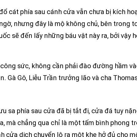
đổ cát phía sau cánh cửa vẫn chưa bị kích ho
gờ, nhưng đây là mộ không chủ, bên trong toà
 quốc sẽ đến lấy những báu vật này ra, bởi vậ
n công sức, không cần phải đào đường hầm vào
n. Gà Gô, Liễu Trần trưởng lão và cha Thoma
u sa phía sau cửa đã bị tắt đi, cửa đá tuy nặ
a, mà chẳng qua chỉ là một tấm bình phong tr
nh cửa dịch chuyển lộ ra một khe hở đủ cho m