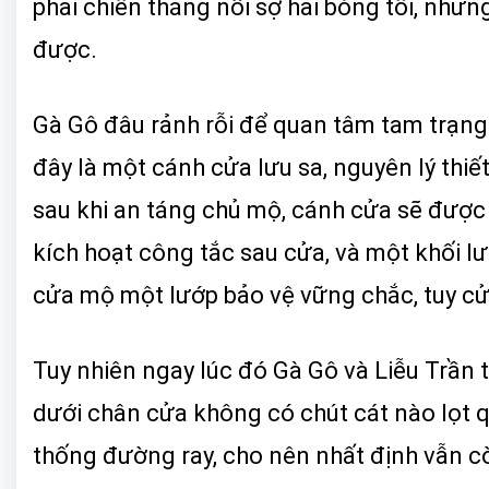
phải chiến thắng nỗi sợ hãi bóng tối, như
được.
Gà Gô đâu rảnh rỗi để quan tâm tam trạng 
đây là một cánh cửa lưu sa, nguyên lý thiế
sau khi an táng chủ mộ, cánh cửa sẽ được 
kích hoạt công tắc sau cửa, và một khối l
cửa mộ một lướp bảo vệ vững chắc, tuy c
Tuy nhiên ngay lúc đó Gà Gô và Liễu Trần tr
dưới chân cửa không có chút cát nào lọt 
thống đường ray, cho nên nhất định vẫn còn 