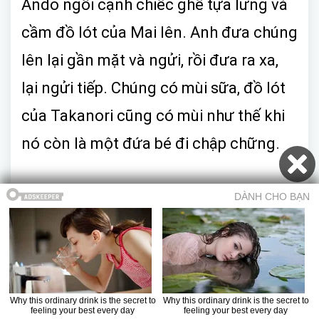
Ando ngồi cạnh chiếc ghế tựa lưng và
cầm đồ lót của Mai lên. Anh đưa chúng
lên lại gần mặt và ngửi, rồi đưa ra xa,
lại ngửi tiếp. Chúng có mùi sữa, đồ lót
của Takanori cũng có mùi như thế khi
nó còn là một đứa bé đi chập chững.
Ando đặt đồ lót xuống chỗ cũ và xoay
người cho đến khi mắt anh bắt gặp
chiếc tivi. Đèn nguồn sáng đỏ: chiếc
VCR vẫn đang bật. Anh nhấn nút
EJECT và một cuốn băng chui ra. Trên
Mục lục
Trở về truyện
Chương trước
Chương sau
Truyện ma