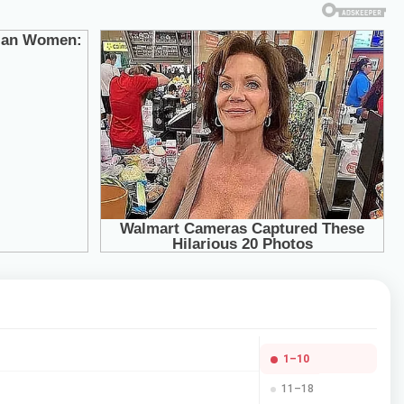
1–10
11–18