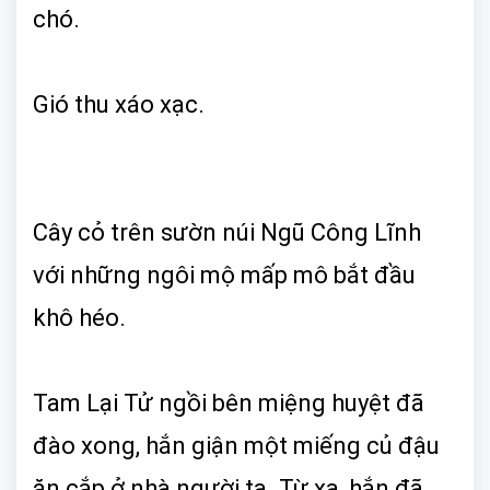
chó.
Gió thu xáo xạc.
Cây cỏ trên sườn núi Ngũ Công Lĩnh
với những ngôi mộ mấp mô bắt đầu
khô héo.
Tam Lại Tử ngồi bên miệng huyệt đã
đào xong, hắn giận một miếng củ đậu
ăn cắp ở nhà người ta. Từ xa, hắn đã