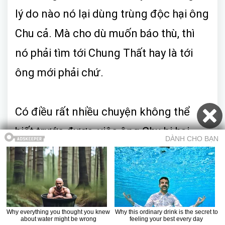
lý do nào nó lại dùng trùng độc hại ông
Chu cả. Mà cho dù muốn báo thù, thì
nó phải tìm tới Chung Thất hay là tới
ông mới phải chứ.
Có điều rất nhiều chuyện không thể
biết trước được, việc ông Chu bị hại
chết bằng trùng độc rất có thể chỉ là
khúc dạo đầu. Rất có thể Du Vũ Cường
dùng trùng độc hại chết ông Chu chính
là để cánh cáo Chung Thất và Du
Mục lục
Trở về truyện
Chương trước
Chương sau
Truyện ma