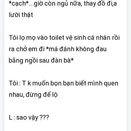
*cạch*...giờ còn ngủ nữa, thay đồ đi,a
lười thật
Tôi lọ mọ vào toilet vệ sinh cá nhân rồi
ra chở em đi *má đánh không đau
bằng ngồi sau đàn bà*
Tôi : T k muốn bọn bạn biết mình quen
nhau, đừng để lộ
L : sao vậy ???