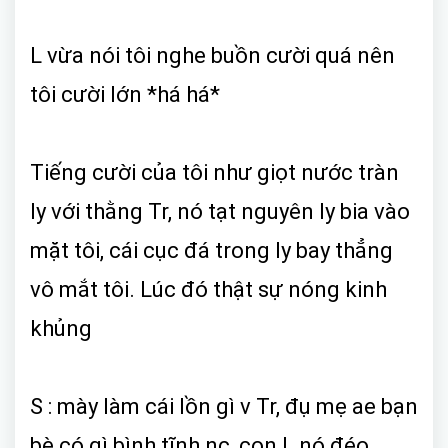
L vừa nói tôi nghe buồn cười quá nên
tôi cười lớn *há há*
Tiếng cười của tôi như giọt nước tràn
ly với thằng Tr, nó tạt nguyên ly bia vào
mặt tôi, cái cục đá trong ly bay thẳng
vô mắt tôi. Lúc đó thật sự nóng kinh
khủng
S : mày làm cái lồn gì v Tr, đụ mẹ ae bạn
bè có gì bình tĩnh nc, con L nó đéo