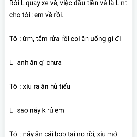
Rồi L quay xe về, việc đầu tiền về là L nt
cho tôi : em về rồi.
Tôi : ừm, tắm rửa rồi coi ăn uống gì đi
L : anh ăn gì chưa
Tôi : xíu ra ăn hủ tiếu
L : sao nãy k rủ em
Tôi : nãy ăn cái bợp tai no rồi, xíu mới