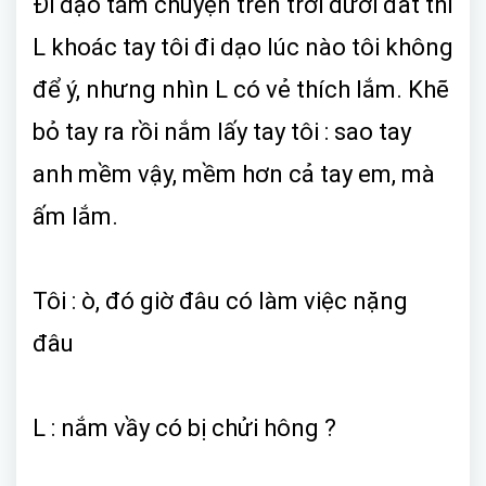
Đi dạo tám chuyện trên trời dưới đất thì
L khoác tay tôi đi dạo lúc nào tôi không
để ý, nhưng nhìn L có vẻ thích lắm. Khẽ
bỏ tay ra rồi nắm lấy tay tôi : sao tay
anh mềm vậy, mềm hơn cả tay em, mà
ấm lắm.
Tôi : ò, đó giờ đâu có làm việc nặng
đâu
L : nắm vầy có bị chửi hông ?