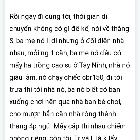
Rồi ngày đi cũng tới, thời gian di
chuyển không có gì để kể, nói về thằng
S, ba mẹ nó li dị nhưng ở đối diện nhà
nhau, mỗi ng 1 căn, ba mẹ nó đều có
mấy ha trồng cao su ở Tây Ninh, nhà nó
giàu lắm, nó chạy chiếc cbr150, đi tới
trưa thì tới nhà nó, ba nó biết có bạn
xuống chơi nên qua nhà bạn bè chơi,
cho mượn hẳn căn nhà rộng thênh
thang 4p ngủ. Mấy cặp thi nhau chiếm
phòng riêng, còn tôi, Tr và L là k lấy