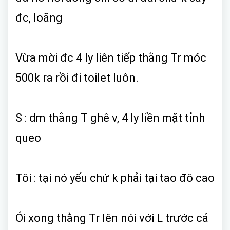
đc, loãng
Vừa mời đc 4 ly liên tiếp thằng Tr móc
500k ra rồi đi toilet luôn.
S : dm thằng T ghê v, 4 ly liền mặt tỉnh
queo
Tôi : tại nó yếu chứ k phải tại tao đô cao
Ói xong thằng Tr lên nói với L trước cả