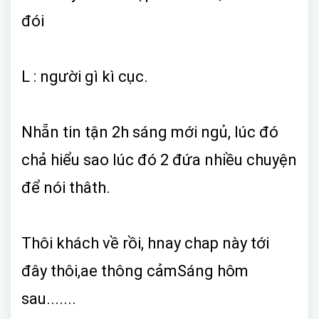
đói
L : người gì kì cục.
Nhẵn tin tận 2h sáng mới ngủ, lúc đó
chả hiểu sao lúc đó 2 đứa nhiều chuyện
để nói thâth.
Thôi khách về rồi, hnay chap này tới
đây thôi,ae thông cảm
Sáng hôm
sau.......