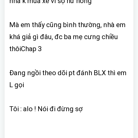
nhà k mua xe vì sợ hư hỏng
Mà em thấy cũng bình thường, nhà em
khá giả gì đâu, đc ba mẹ cưng chiều
thôi
Chap 3
Đang ngồi theo dõi pt đánh BLX thì em
L gọi
Tôi : alo ! Nói đi đừng sợ