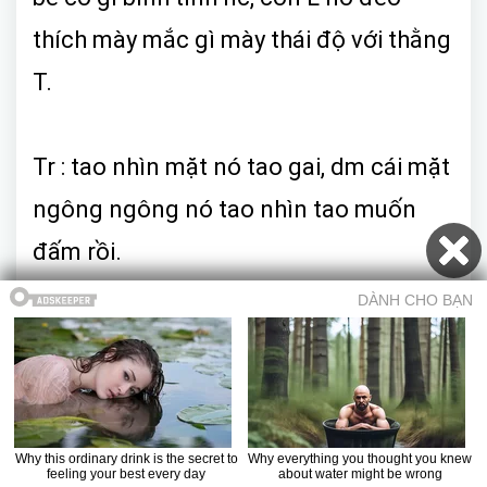
thích mày mắc gì mày thái độ với thằng
T.
Tr : tao nhìn mặt nó tao gai, dm cái mặt
ngông ngông nó tao nhìn tao muốn
đấm rồi.
N : thả cửa mày solo với nó, mày cũng
đéo đủ trình.
Tr : mày dám bật co với tao không T
Mục lục
Trở về truyện
Chương trước
Chương sau
Truyện 18+