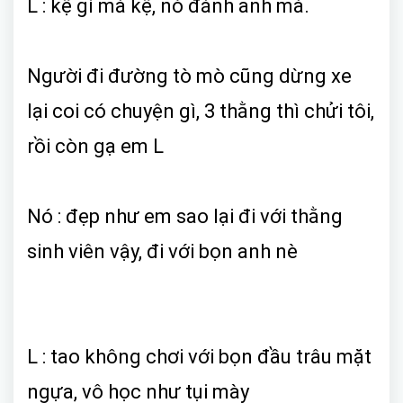
L : kệ gì mà kệ, nó đánh anh mà.
Người đi đường tò mò cũng dừng xe
lại coi có chuyện gì, 3 thằng thì chửi tôi,
rồi còn gạ em L
Nó : đẹp như em sao lại đi với thằng
sinh viên vậy, đi với bọn anh nè
L : tao không chơi với bọn đầu trâu mặt
ngựa, vô học như tụi mày