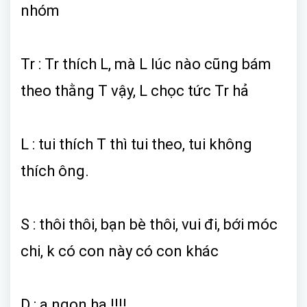
nhóm
Tr : Tr thích L, mà L lúc nào cũng bám
theo thằng T vậy, L chọc tức Tr hả
L : tui thích T thì tui theo, tui không
thích ông.
S : thôi thôi, bạn bè thôi, vui đi, bới móc
chi, k có con này có con khác
D : a ngon ha !!!!