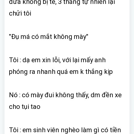
đứa không bị té, 3 thằng tự nhiên lại
chửi tôi
"Đụ má có mắt không mày"
Tôi : dạ em xin lỗi, với lại mấy anh
phóng ra nhanh quá em k thắng kịp
Nó : có mày đui không thấy, dm đền xe
cho tụi tao
Tôi : em sinh viên nghèo làm gì có tiền