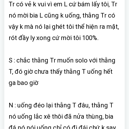
Tr có vẻ k vui vì em L cứ bám lấy tôi, Tr
nó mời bia L cũng k uống, thằng Tr có
vậy k mà nó lại ghét tôi thể hiện ra mặt,
rót đầy ly xong cứ mời tôi 100%.
S : chắc thằng Tr muốn solo với thằng
T, đó giờ chưa thấy thằng T uống hết
ga bao giờ
N : uống đéo lại thằng T đâu, thằng T
nó uống lắc xê thôi đã nửa thùng, bia
đá nó nói uống chỉ có đi đái chứ k say