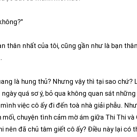
 không?"
n thân nhất của tôi, cũng gần như là bạn thân
.
ang là hung thủ? Nhưng vậy thì tại sao chứ? 
g ngày quá sơ ý, bỏ qua không quan sát những 
giấu mình việc cô ấy đi đến toà nhà giải phẫu.
h mối, chuyện tình cảm mờ ám giữa Thi Thi v
 nên đã chủ tâm giết cô ấy? Điều này lại có t