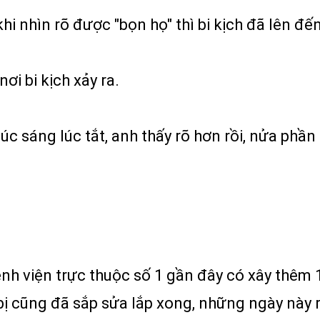
hi nhìn rõ được "bọn họ" thì bi kịch đã lên đến
ơi bi kịch xảy ra.
c sáng lúc tắt, anh thấy rõ hơn rồi, nửa phầ
ệnh viện trực thuộc số 1 gần đây có xây thêm
 bị cũng đã sắp sửa lắp xong, những ngày này r