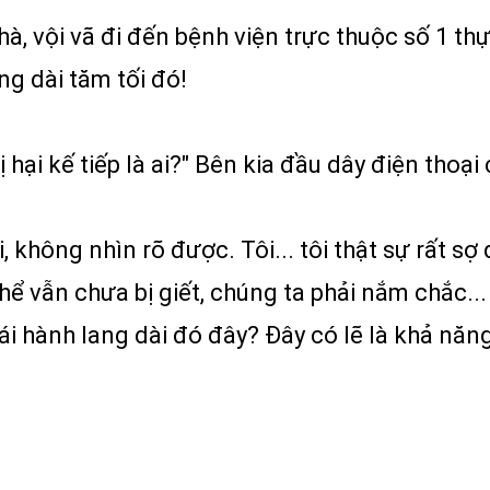
nhà, vội vã đi đến bệnh viện trực thuộc số 1 t
ang dài tăm tối đó!
 hại kế tiếp là ai?" Bên kia đầu dây điện thoạ
i, không nhìn rõ được. Tôi... tôi thật sự rất s
hể vẫn chưa bị giết, chúng ta phải nắm chắc..
i hành lang dài đó đây? Đây có lẽ là khả năng