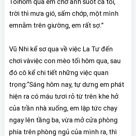
Tốihôm qua em chờ anh suốt cả tối,
trời thì mưa gió, sấm chớp, một mình
emnằm trên giường, em rất sợ.”
Vũ Nhi kể sơ qua về việc La Tư đến
chơi vàviệc con mèo tối hôm qua, sau
đó cô kể chi tiết những việc quan
trọng:“Sáng hôm nay, tự dưng em phát
hiện ra có máu tươi rỏ từ trên khe hở
của trần nhà xuống, em lập tức chạy
ngay lên tầng ba, vừa mở cửa phòng
phía trên phòng ngủ của mình ra, thì