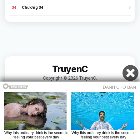
34
Chương 34
TruyenC
Copyright © 2026 TruyenC.
Mục lục
Trở về truyện
Chương trước
Chương sau
Truyện ma