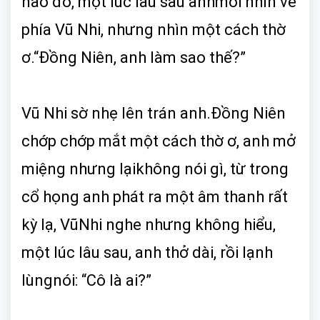
nào đó, một lúc lâu sau anhmới nhìn về
phía Vũ Nhi, nhưng nhìn một cách thờ
ơ.“Đồng Niên, anh làm sao thế?”
Vũ Nhi sờ nhẹ lên trán anh.Đồng Niên
chớp chớp mắt một cách thờ ơ, anh mở
miệng nhưng lạikhông nói gì, từ trong
cổ họng anh phát ra một âm thanh rất
kỳ lạ, VũNhi nghe nhưng không hiểu,
một lúc lâu sau, anh thở dài, rồi lạnh
lùngnói: “Cô là ai?”