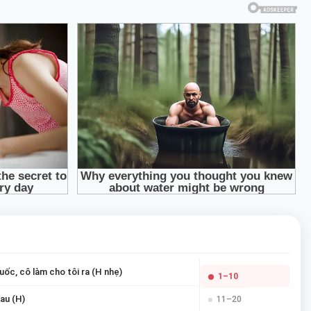
ốc, cô làm cho tôi ra (H nhẹ)
1–10
au (H)
11–20