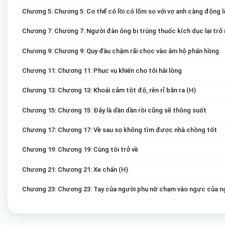
Chương 5: Chương 5: Cơ thể có lồi có lõm so với vợ anh càng động 
Chương 7: Chương 7: Người đàn ông bị trúng thuốc kích dục lại trở 
Chương 9: Chương 9: Quy đầu chậm rãi chọc vào âm hộ phấn hồng.
Chương 11: Chương 11: Phục vụ khiến cho tôi hài lòng
Chương 13: Chương 13: Khoái cảm tột độ, rên rỉ bắn ra (H)
Chương 15: Chương 15: Đây là dần dần rồi cũng sẽ thông suốt
Chương 17: Chương 17: Về sau sợ không tìm được nhà chồng tốt
Chương 19: Chương 19: Cùng tôi trở về
Chương 21: Chương 21: Xe chấn (H)
Chương 23: Chương 23: Tay của người phụ nữ chạm vào ngực của ng
Chương 25: Chương 25: Bị phá thân trong phòng sách (H)