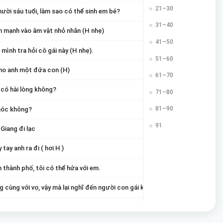
21–30
ười sáu tuổi, làm sao có thể sinh em bé?
31–40
n mạnh vào âm vật nhỏ nhắn (H nhẹ)
41–50
ình tra hỏi cô gái này (H nhẹ).
51–60
ho anh một đứa con (H)
61–70
 có hài lòng không?
71–80
81–90
hóc không?
91
Giang đi lạc
ay anh ra đi ( hơi H )
thành phố, tôi có thể hứa với em.
cùng với vợ, vậy mà lại nghĩ đến người con gái khác (H nhẹ)
sinh con cho tôi không? (H)