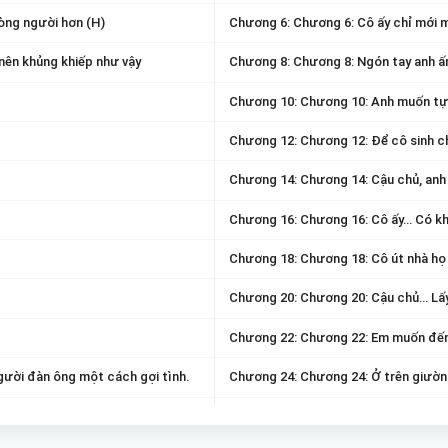
lòng người hơn (H)
Chương 6: Chương 6: Cô ấy chỉ mới m
nên khủng khiếp như vậy
Chương 8: Chương 8: Ngón tay anh ấ
Chương 10: Chương 10: Anh muốn tự m
Chương 12: Chương 12: Để cô sinh c
Chương 14: Chương 14: Cậu chủ, anh
Chương 16: Chương 16: Cô ấy… Có k
Chương 18: Chương 18: Cô út nhà họ 
Chương 20: Chương 20: Cậu chủ… Lấy t
Chương 22: Chương 22: Em muốn đến 
ười đàn ông một cách gợi tình.
Chương 24: Chương 24: Ở trên giường 
Chương 26: Chương 26: Em nguyện ý 