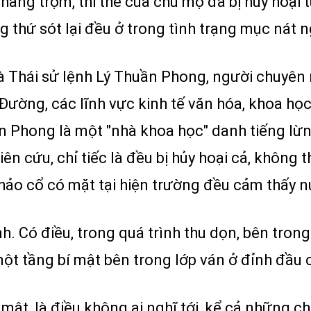
ang trộm, thi thể của chủ mộ đã bị hủy hoại t
g thứ sót lại đều ở trong tình trạng mục nát 
 Thái sử lệnh Lý Thuần Phong, người chuyên 
Đường, các lĩnh vực kinh tế văn hóa, khoa học
n Phong là một "nhà khoa học" danh tiếng lừn
ghiên cứu, chỉ tiếc là đều bị hủy hoại cả, không
ảo cổ có mặt tại hiện trường đều cảm thấy nu
. Có điều, trong quá trình thu dọn, bên trong
một tầng bí mật bên trong lớp ván ở đỉnh đầu
 mật, là điều không ai nghĩ tới, kể cả những 