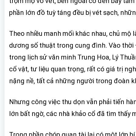
trộm mộ vơ vét, bên ngoài có đến bảy tám h
phần lớn đồ tuỳ táng đều bị vét sạch, nhữn
Theo nhiều manh mối khác nhau, chủ mộ là
dương số thuật trong cung đình. Vào thời 
trong lịch sử văn minh Trung Hoa, Lý Thuầ
cổ vật, tư liệu quan trọng, rất có giá trị n
nặng nề, tất cả những người trong đoàn kh
Nhưng công việc thu dọn vẫn phải tiến hành
lớn bất ngờ, các nhà khảo cổ đã tìm thấy 
Trong phần chóp quan tài lại có một lớp bí