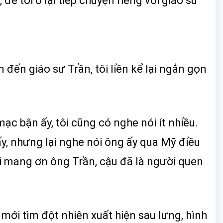
để tôi ở lại tiếp chuyện riêng với giáo sư
n đến giáo sư Trần, tôi liền kể lại ngắn gọn
mạc bận ấy, tôi cũng có nghe nói ít nhiều.
ấy, nhưng lại nghe nói ông ấy qua Mỹ điều
tôi mang ơn ông Trần, cậu đã là người quen
 mới tìm đột nhiên xuất hiện sau lưng, hình