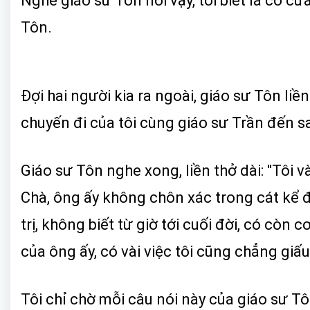
Nghe giáo sư Tôn nói vậy, tôi biết là có cử
Tôn.
Đợi hai người kia ra ngoài, giáo sư Tôn liề
chuyến đi của tôi cùng giáo sư Trần đến 
Giáo sư Tôn nghe xong, liền thở dài: "Tôi v
Chà, ông ấy không chôn xác trong cát kể đ
trị, không biết từ giờ tới cuối đời, có cò
của ông ấy, có vài việc tôi cũng chẳng giấu
Tôi chỉ chờ mỗi câu nói này của giáo sư Tô