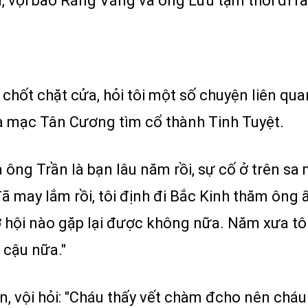
a, vội bảo Răng Vằng và ông Lưu tạm thời đi ra, 
n chốt chặt cửa, hỏi tôi một số chuyện liên qua
sa mạc Tân Cương tìm cổ thành Tinh Tuyệt.
à ông Trần là bạn lâu năm rồi, sự cố ở trên sa 
ã may lắm rồi, tôi định đi Bắc Kinh thăm ông 
n cơ hội nào gặp lại được không nữa. Năm xưa 
 cậu nữa."
n, vội hỏi: "Cháu thấy vết chàm đcho nên cháu