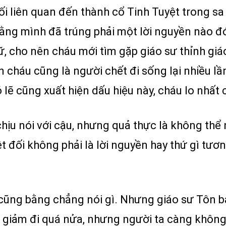
i liên quan đến thành cổ Tinh Tuyệt trong s
rằng mình đã trúng phải một lời nguyền nào đ
ữ, cho nên cháu mới tìm gặp giáo sư thỉnh giáo
ên cháu cũng là người chết đi sống lại nhiều l
 lẽ cũng xuất hiện dấu hiệu này, cháu lo nhất c
chịu nói với cậu, nhưng quả thực là không thể 
t đối không phải là lời nguyền hay thứ gì tươ
 cũng bằng chẳng nói gì. Nhưng giáo sư Tôn b
i giảm đi quá nửa, nhưng người ta càng không