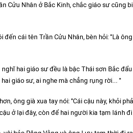
rần Cửu Nhân ở Bắc Kinh, chắc giáo sư cũng b
i đến cái tên Trần Cửu Nhân, bèn hỏi: "Là ông 
 nghĩ hai giáo sư đều là bậc Thái sơn Bắc đẩu
ai giáo sư, ai nghe mà chẳng rụng rời... "
, ông già xua tay nói: "Cái cậu này, khỏi phải 
 cậu ở lại đây, còn để hai người kia tạm lánh đi