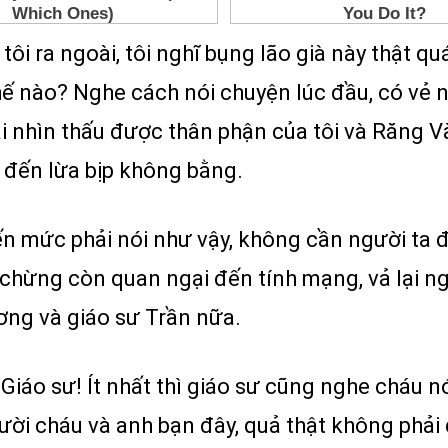
i ra ngoài, tôi nghĩ bụng lão già này thật qu
hế nào? Nghe cách nói chuyện lúc đầu, có vẻ nh
 nhìn thấu được thân phận của tôi và Răng Và
, đến lừa bịp không bằng.
ến mức phải nói như vậy, không cần người ta đ
hừng còn quan ngại đến tính mạng, vả lại ngoà
ơng và giáo sư Trần nữa.
ư! Giáo sư! Ít nhất thì giáo sư cũng nghe cháu
người cháu và anh bạn đây, quả thật không phả