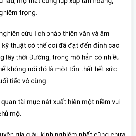
ừ lâu, mộ thất cũng lụp xụp tan hoang,
nghiêm trọng.
nghiên cứu lịch pháp thiên văn và âm
 kỹ thuật có thể coi đã đạt đến đỉnh cao
g lẫy thời Đường, trong mộ hẳn có nhiều
 thể không nói đó là một tổn thất hết sức
ối tiếc vô cùng.
 quan tài mục nát xuất hịên một niềm vui
 chủ mộ.
chuyên gia giàu kinh nghiệm nhất cũng chưa