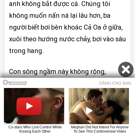
anh không bắt được cá. Chúng tôi
không muốn nấn ná lại lâu hơn, ba
người biết bơi bèn khoác Cả Oa ở giữa,
xuôi theo hướng nước chảy, bơi vào sâu
trong hang.
Con sông ngầm này không rộng,
nhưng sức nước bên dưới rất lớn, theo
đà sóng nước xối đẩy, chúng tôi vừa
lướt vừa bơi chẳng hề phí sức, chỉ có
điều nhiệt độ nước tăng lên đáng kể,
đâu đâu cũng ngửi thấy mùi lưu huỳnh,
Mục lục
Trở về truyện
Chương trước
Chương sau
Truyện ma