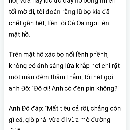
hơi, vừa hay lúc đó đáy hồ bỗng nhiên
tối mờ đi, tôi đoán rằng lũ bọ kia đã
chết gần hết, liền lôi Cả Oa ngoi lên
mặt hồ.
Trên mặt hồ xác bọ nổi lềnh phềnh,
không có ánh sáng lửa khắp nơi chỉ rặt
một màn đêm thăm thẳm, tôi hét gọi
anh Đô: "Đô ơi! Anh có đèn pin không?"
Anh Đô đáp: "Mất tiêu cả rồi, chẳng còn
gì cả, giờ phải vừa đi vừa mò đường