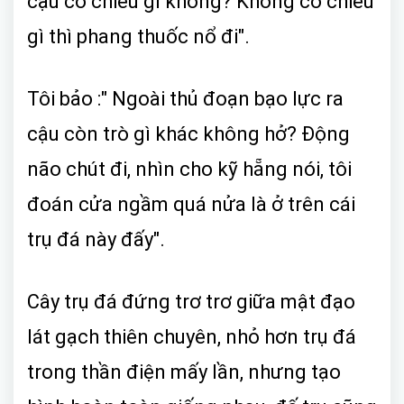
cậu có chiêu gì không? Không có chiêu
gì thì phang thuốc nổ đi".
Tôi bảo :" Ngoài thủ đoạn bạo lực ra
cậu còn trò gì khác không hở? Động
não chút đi, nhìn cho kỹ hẵng nói, tôi
đoán cửa ngầm quá nửa là ở trên cái
trụ đá này đấy".
Cây trụ đá đứng trơ trơ giữa mật đạo
lát gạch thiên chuyên, nhỏ hơn trụ đá
trong thần điện mấy lần, nhưng tạo