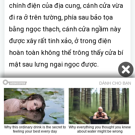
chính điện của địa cung, cánh cửa vừa
đi ra ở trên tường, phía sau bảo tọa
bằng ngọc thạch, cánh cửa ngầm này
được xây rất tinh xảo, ở trong điện
hoàn toàn không thể trông thấy cửa bí
mật sau lưng ngai ngọc được.
Cuối cùng cũng tới hoàng cung Tinh
Tuyệt xưa nay vốn chỉ tồn tại trong
truyền thuyết, để nhìn kỹ hơn, chúng tôi
sử dụng tất cả những thiết bị chiếu
Mục lục
Trở về truyện
Chương trước
Chương sau
Truyện ma
sáng mang theo người, chỉ thấy bảo