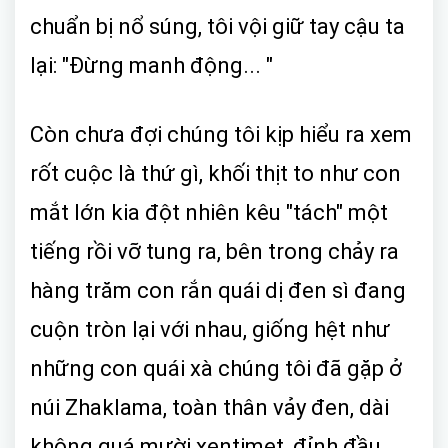
chuẩn bị nổ súng, tôi vội giữ tay cậu ta
lại: "Đừng manh động... "
Còn chưa đợi chúng tôi kịp hiểu ra xem
rốt cuộc là thứ gì, khối thịt to như con
mắt lớn kia đột nhiên kêu "tách" một
tiếng rồi vỡ tung ra, bên trong chảy ra
hàng trăm con rắn quái dị đen sì đang
cuộn tròn lại với nhau, giống hệt như
những con quái xà chúng tôi đã gặp ở
núi Zhaklama, toàn thân vảy đen, dài
không quá mười xentimet, đỉnh đầu