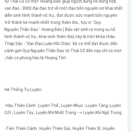
từ Thái Cổ có một 'Hoang Bảo' giúp người dùng nó dung hợp
vạn đạo , 3000 đại đạo trở về một đạo bổn nguyên sơ khai nhất
diễn sinh hình thành vũ trụ , đạt được sức mạnh bổn nguyên
trở thành kẻ mạnh nhất trong thiên địa , tựu vị ' Quy
Nguyên Thần Đạo '. Hoang Bảo ( Bảo vật sinh ra trong vụ nổ
hình thành vũ trụ , khai sinh thiên địa) này là một khỏa châu
Thập Sắc - 'Vạn Đạo Luân Hồi Châu'. Kẻ có thể đạt được đến
cảnh giới Quy Nguyên Thần Đạo từ Thái Cổ đến nay chỉ có một
, hắn có phong hào là 'Hoang Tôn'.
Hệ Thống Tu Luyện:
-Hậu Thiên Cảnh : Luyện Thể , Luyện Nhục , Luyện Tạng, Luyện
Cốt , Luyện Tủy , Luyện Khí Nhất Trọng --> Luyện Khí Ngũ Trọng.
-Tiên Thiên Cảnh : Huyền Thiên Giả , Huyền Thiên Sĩ , Huyền