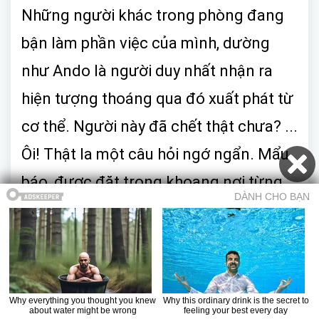
Những người khác trong phòng đang
bận làm phần việc của mình, dường
như Ando là người duy nhất nhận ra
hiện tượng thoáng qua đó xuất phát từ
cơ thể. Người này đã chết thật chưa? ...
Ôi! Thật la một câu hỏi ngớ ngẩn. Mẩu
báo, được đặt trong khoang nơi từng
chứa ruột, đã trồi lên, khiến cho bụng
từ từ nâng lên hạ xuống. Ando lấy làm
lạ tại sao những người trợ lý và hai viên
cảnh sát lại không nhận ra.
Mục lục
Trở về truyện
Chương trước
Chương sau
Truyện ma