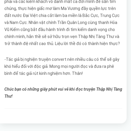
phái và các kiếm khách vô danh mất cả đời mình để săn tìm
chúng, thực hiện giấc mơ làm Ma Vương đầy quyền lực trên
đất nước Đại Việt chia cắt làm ba miền là Bắc Cực, Trung Cực
và Nam Cực. Nhân vật chính Trần Quân Long cùng thanh Hỏa
Vũ Kiếm cũng bắt đầu hành trình đi tìm kiếm danh vọng cho
chính mình, hắn thề sẽ sở hữu trọn vẹn Thập Nhị Tàng Thư và
trở thành đệ nhất cao thủ. Liệu lời thề đó có thành hiện thực?
-Tác giả bị nghiện truyện convert nên nhiều câu có thể sẽ gây
khó hiểu đối với độc giả. Mong mọi người đọc và đưa ra phê
bình để tác giả rút kinh nghiệm hơn. Thân!
Chúc bạn có những giây phút vui vẻ khi đọc truyện Thập Nhị Tàng
Thư!