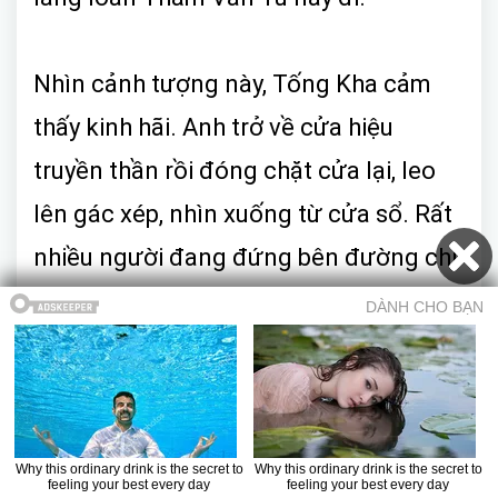
Nhìn cảnh tượng này, Tống Kha cảm
thấy kinh hãi. Anh trở về cửa hiệu
truyền thần rồi đóng chặt cửa lại, leo
lên gác xép, nhìn xuống từ cửa sổ. Rất
nhiều người đang đứng bên đường chỉ
trỏ Thẩm Văn Tú – lúc này trông không
còn ra hình người – rồi bàn luận ầm ĩ.
Thái độ của họ rất khác nhau. Có người
phẫn nộ, có người cười trên sự đau khổ
của người khác… còn có người ném
Mục lục
Trở về truyện
Chương trước
Chương sau
Truyện ma