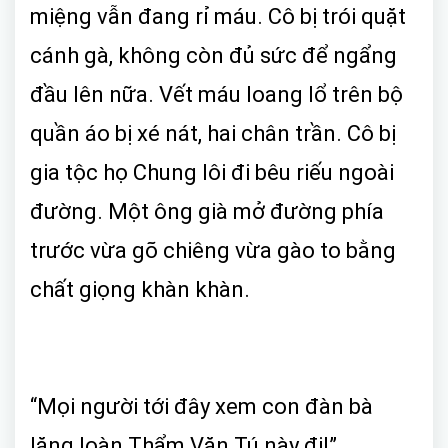
miệng vẫn đang rỉ máu. Cô bị trói quặt
cánh gà, không còn đủ sức để ngẩng
đầu lên nữa. Vết máu loang lổ trên bộ
quần áo bị xé nát, hai chân trần. Cô bị
gia tộc họ Chung lôi đi bêu riếu ngoài
đường. Một ông già mở đường phía
trước vừa gõ chiêng vừa gào to bằng
chất giọng khàn khàn.
“Mọi người tới đây xem con đàn bà
lăng loàn Thẩm Văn Tú này đi!”