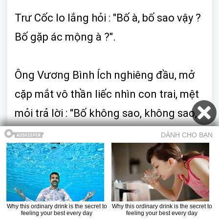
Trư Cốc lo lắng hỏi : "Bố à, bố sao vậy ?
Bố gặp ác mộng à ?".
Ông Vương Bình Ích nghiêng đầu, mở
cặp mắt vô thần liếc nhìn con trai, mệt
mỏi trả lời : "Bố không sao, không sao,
cũng không mơ, không mơ...."
Trư Cốc nghe bố trả lời như vậy, càng
căng thẳng hom : "Vậy chuyện ban nãy
là... ?"
Mục lục
Trở về truyện
Chương trước
Chương sau
Truyện ma