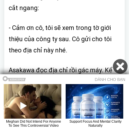
cắt ngang:
- Cảm ơn cô, tôi sẽ xem trong tờ giới
thiệu của công ty sau. Cô gửi cho tôi
theo địa chỉ này nhé.
Asakawa đọc địa chỉ rồi gác máy. Kể
mà dư giả tiền bạc thì có khi mình cũng
đăng ký hội viên, trong lúc nghe cô gái
nọ giới thiệu Asakawa bắt đầu nghĩ thế
thật.
Mục lục
Trở về truyện
Chương trước
Chương sau
Truyện ma