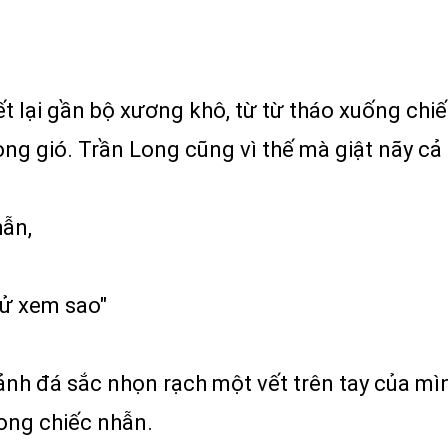
t lại gần bộ xương khô, từ từ tháo xuống chi
ong gió. Trần Long cũng vì thế mà giật nãy cả
hẫn,
hử xem sao"
ảnh đá sắc nhọn rạch một vết trên tay của mìn
rong chiếc nhẫn.