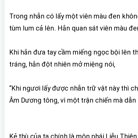
Trong nhẫn có lấy một viên màu đen không
tùm lum cả lên. Hắn quan sát viên màu đe
Khi hắn đưa tay cầm miếng ngọc bội lên thì
tráng, hắn đột nhiên mở miệng nói,
“Khi ngươi lấy được nhẫn trữ vật này thì 
Âm Dương tông, vì một trận chiến mà dẫn đ
Kẻ thù của ta chính là môn phái Liễu Thiê