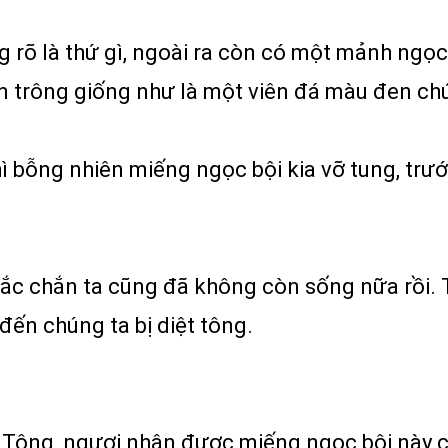
 rõ là thứ gì, ngoài ra còn có một mảnh ngọ
n trông giống như là một viên đá màu đen ch
 bỗng nhiên miếng ngọc bội kia vỡ tung, trước
chắc chắn ta cũng đã không còn sống nữa rồi.
ến chúng ta bị diệt tông.
n Tông, ngươi nhận được miếng ngọc bội này c