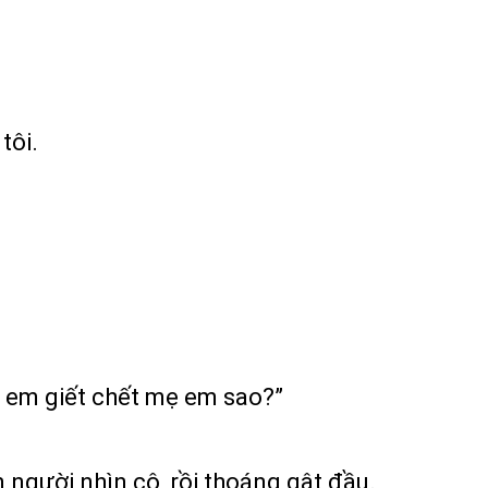
tôi.
m, em giết chết mẹ em sao?”
người nhìn cô, rồi thoáng gật đầu.