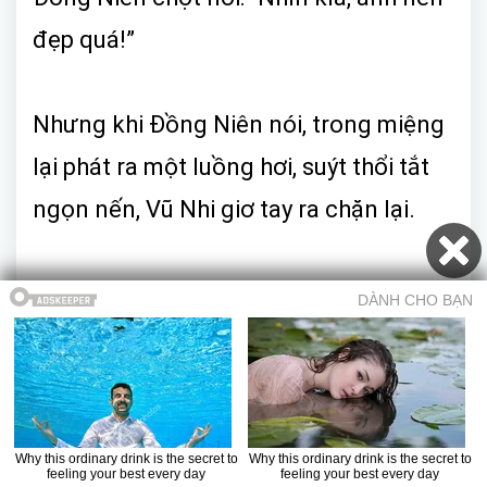
đẹp quá!”
Nhưng khi Đồng Niên nói, trong miệng
lại phát ra một luồng hơi, su‎ýt thổi tắt
ngọn nến, Vũ Nhi giơ tay ra chặn lại.
Cô trách Đồng Niên: “Anh cẩn thận một
chút, đem bật lửa theo, nếu có tắt còn
châm lại.”
Khi Đồng Niên đang định bước ra, Vũ
Mục lục
Trở về truyện
Chương trước
Chương sau
Truyện ma