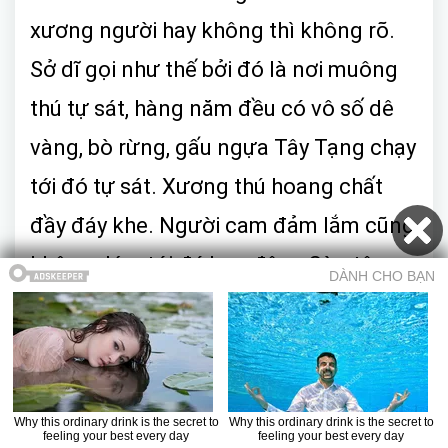
xương người hay không thì không rõ.
Sở dĩ gọi như thế bởi đó là nơi muông
thú tự sát, hàng năm đều có vô số dê
vàng, bò rừng, gấu ngựa Tây Tạng chạy
tới đó tự sát. Xương thú hoang chất
đầy đáy khe. Người cam đảm lắm cũng
không dám tới đó ban đêm. Còn tên
Kelamer, có nghĩa là biển tai họa, còn vì
sao lại đặt cho nơi ấy cái tên không
may mắn như vậy, thì dẫu là người du
mục có chòm râu dài nhất chăng nữa,
Mục lục
Trở về truyện
Chương trước
Chương sau
Truyện ma