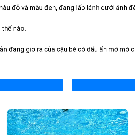
 màu đỏ và màu đen, đang lấp lánh dưới ánh đ
 thế nào.
hắn đang giơ ra của cậu bé có dấu ấn mờ mờ c