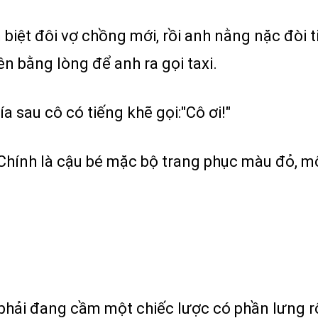
biệt đôi vợ chồng mới, rồi anh nằng nặc đòi t
n bằng lòng để anh ra gọi taxi.
a sau cô có tiếng khẽ gọi:"Cô ơi!"
. Chính là cậu bé mặc bộ trang phục màu đỏ, m
y phải đang cầm một chiếc lược có phần lưng r