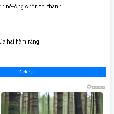
èn nê-ông chốn thị thành.
ủa hai hàm răng.
Danh mục