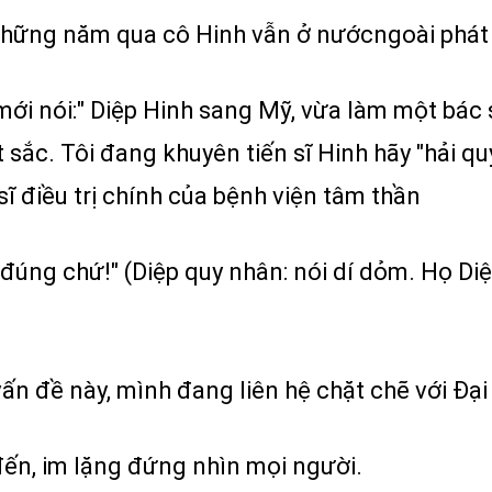
Những năm qua cô Hinh vẫn ở nướcngoài phát 
mới nói:" Diệp Hinh sang Mỹ, vừa làm một bác 
ắc. Tôi đang khuyên tiến sĩ Hinh hãy "hải quy" 
ĩ điều trị chính của bệnh viện tâm thần
đúng chứ!" (Diệp quy nhân: nói dí dỏm. Họ Diệp
ấn đề này, mình đang liên hệ chặt chẽ với Đại
 đến, im lặng đứng nhìn mọi người.