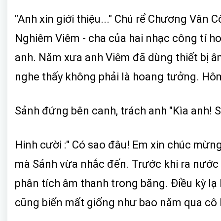
"Anh xin giới thiệu..." Chú rể Chương Vân 
Nghiêm Viêm - cha của hai nhạc công tí hon
anh. Năm xưa anh Viêm đã dùng thiết bị â
nghe thấy không phải là hoang tưởng. Hôm
Sảnh đứng bên canh, trách anh "Kìa anh! S
Hinh cười :" Có sao đâu! Em xin chúc mừng
mà Sảnh vừa nhắc đến. Trước khi ra nước 
phân tích âm thanh trong băng. Điều kỳ lạ
cũng biến mất giống như bao năm qua cô k