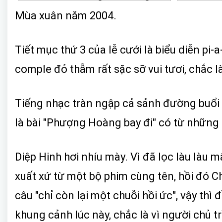
Mùa xuân năm 2004.
Tiết mục thứ 3 của lễ cưới là biểu diễn pi-
comple đỏ thẫm rất sặc sỡ vui tươi, chắc l
Tiếng nhạc tràn ngập cả sảnh đường buổi l
là bài "Phượng Hoàng bay đi" có từ những
Diệp Hinh hơi nhíu mày. Vì đã lọc làu làu
xuất xứ từ một bộ phim cùng tên, hồi đó Chu
câu "chỉ còn lại một chuỗi hồi ức", vậy thì
khung cảnh lúc này, chắc là vì người chủ t