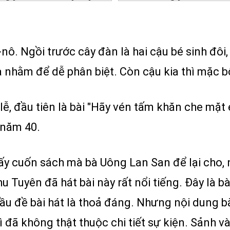
a-nô. Ngồi trước cây đàn là hai cậu bé sinh đô
à nhằm để dễ phân biệt. Còn cậu kia thì mặc b
ễ, đầu tiên là bài "Hãy vén tấm khăn che mặt
 năm 40.
 mấy cuốn sách mà bà Uông Lan San để lại cho,
 Tuyên đã hát bài này rất nổi tiếng. Đây là bài
 đầu đề bài hát là thoả đáng. Nhưng nội dung b
rì đã không thật thuộc chi tiết sự kiện. Sảnh