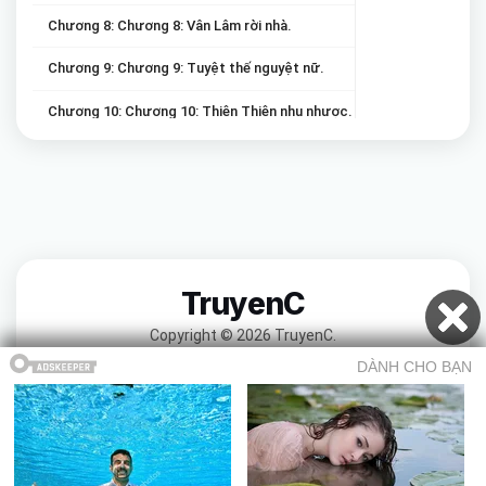
Chương 8: Chương 8: Vân Lâm rời nhà.
Chương 9: Chương 9: Tuyệt thế nguyệt nữ.
Chương 10: Chương 10: Thiên Thiên nhu nhược.
Chương 11: Chương 11: Kế hoạch dạy dỗ thị nữ.
Chương 12: Chương 12: Âu Dương Phỉ Phỉ.
Chương 13: Chương 13: Nhu thủy Thiên Thiên và quật cường Diễm Nh
Chương 14: Chương 14: Nguyệt nữ Thiên Thiên.
TruyenC
Chương 15: Chương 15: Cẩu thỉ vận hoành thiên (Chó táp phải ruồi)
Copyright © 2026 TruyenC.
Chương 16: Chương 16: Sương nhi, hỏa kê (gà tây) và tiên nữ.
Chương 17: Chương 17: Bảo bối Thiên Thiên.
Chương 18: Chương 18: Diễm Nhi quay lại.