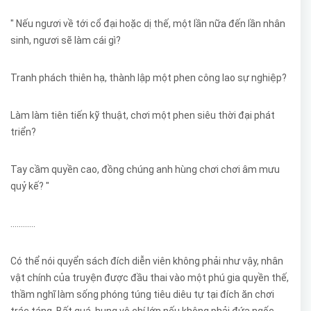
" Nếu ngươi về tới cổ đại hoặc dị thế, một lần nữa đến lần nhân
sinh, ngươi sẽ làm cái gì?
Tranh phách thiên hạ, thành lập một phen công lao sự nghiệp?
Làm làm tiên tiến kỹ thuật, chơi một phen siêu thời đại phát
triển?
Tay cầm quyền cao, đồng chúng anh hùng chơi chơi âm mưu
quỷ kế? "
............
Có thể nói quyển sách đích diễn viên không phải như vậy, nhân
vật chính của truyện được đầu thai vào một phú gia quyền thế,
thầm nghĩ làm sống phóng túng tiêu diêu tự tại đích ăn chơi
trác táng. Bất quá, hung vô chí lớn nếu không phải đứa ngốc