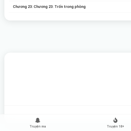
Chương 23: Chương 23: Trốn trong phòng
Chương 25: Chương 25: Tự ngắm nhìn chính mình
Chương 27: Chương 27: Hắn trở thành một người yếu đuối, vừa đẩy 
Chương 29: Chương 29: Làm tình thật sung sướng (H)
Chương 31: Chương 31: Đi làm
Chương 33: Chương 33: Cô muốn giúp Lương Dịch Hạo
Chương 35: Chương 37: Tôi chơi chưa đủ (H)
Chương 37: Chương 39: Hắn dùng miệng (H)
Chương 39: Chương 41: Nói giúp Lương Dịch Hạo
Chương 41: Chương 43: Cô cảm thấy hơi khó chịu
Chương 43: Chương 45: Hắn cảm thấy cô rất khác thường
Truyện ma
Truyện 18+