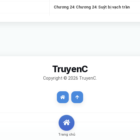
Chương 24: Chương 24: Suýt bị vạch trần
Chương 26: Chương 26: Ngô Uyển Thanh phát 
là đã ngã
Chương 28: Chương 28: Làm tình với chính tôi 
Chương 30: Chương 30: Cô lên đỉnh (H)
Chương 32: Chương 32: Em muốn làm gì cũng
TruyenC
Chương 34: Chương 34: Tinh trùng lên não
Copyright © 2026 TruyenC.
Chương 36: Chương 38: Thoải mái chết mất (H
Chương 38: Chương 40: Tâm sự của cô
Chương 40: Chương 42: Người này cô không q
Chương 42: Chương 44: Hắn dụ dỗ cô
Chương 44: Chương 46: Cô đang ghen (H)
Trang chủ