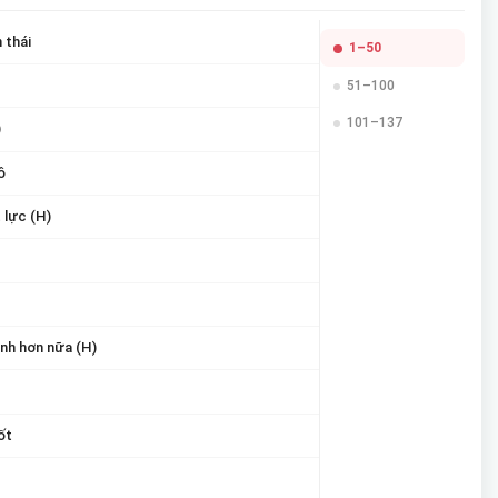
 thái
1–50
51–100
101–137
)
ô
 lực (H)
nh hơn nữa (H)
ốt