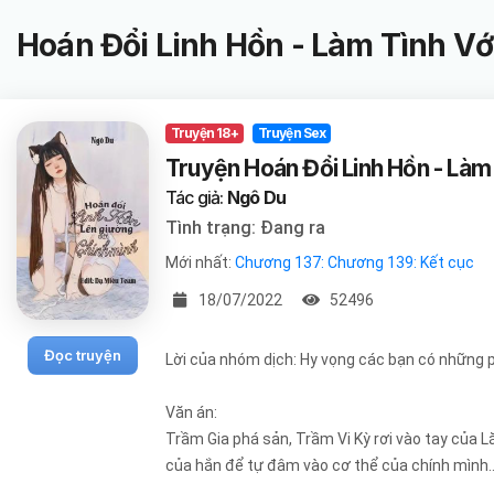
Hoán Đổi Linh Hồn - Làm Tình Vớ
Truyện 18+
Truyện Sex
Truyện Hoán Đổi Linh Hồn - Làm
Tác giả:
Ngô Du
Tình trạng: Đang ra
Mới nhất:
Chương 137: Chương 139: Kết cục
18/07/2022
52496
Đọc truyện
Lời của nhóm dịch: Hy vọng các bạn có những p
Văn án:
Trầm Gia phá sản, Trầm Vi Kỳ rơi vào tay của L
của hắn để tự đâm vào cơ thể của chính mình... 