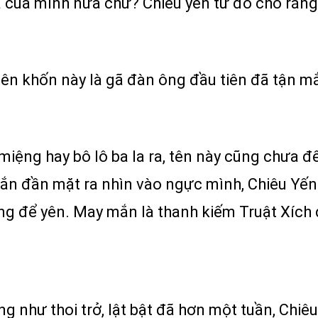
ía của mình nữa chứ? Chiêu yến từ đó cho rằng
tên khốn này là gã đàn ông đầu tiên đã tận m
iệng hay bô lô ba la ra, tên này cũng chưa đế
hắn đần mặt ra nhìn vào ngực mình, Chiêu Yến
ng để yên. May mắn là thanh kiếm Truật Xích 
ng như thoi trở, lật bật đã hơn một tuần, Chiê