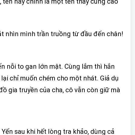
, tên này chính là một tên thầy cúng cao
ắt nhìn mình trần truồng từ đầu đến chân!
n nỗi to gan lớn mật. Cùng lắm thì hắn
 lại chỉ muốn chém cho một nhát. Giả dụ
đồ gia truyền của cha, cô vẫn còn giữ mà
u Yến sau khi hết lòng tra khảo, dùng cả