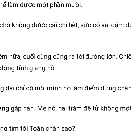
 thể làm được một phần mười.
hớ không được cái chi hết, sức có vài dặm đư
êm nữa, cuối cùng cũng ra tới đường lớn. Chi
động tĩnh giang hồ.
g dài chỉ có mỗi mình nó làm điểm dừng chân
ng gặp hạn. Mẹ nó, hai trăm đệ tử không một 
ng tìm tới Toàn chân sao?