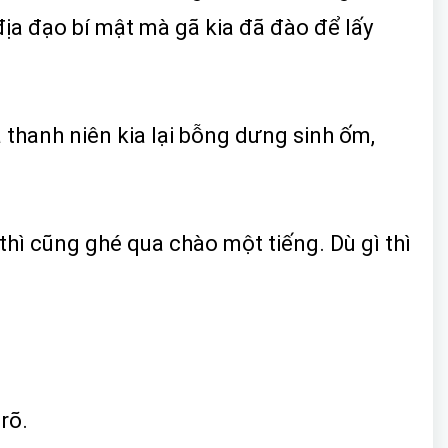
địa đạo bí mật mà gã kia đã đào để lấy
ã thanh niên kia lại bỗng dưng sinh ốm,
hì cũng ghé qua chào một tiếng. Dù gì thì
rõ.