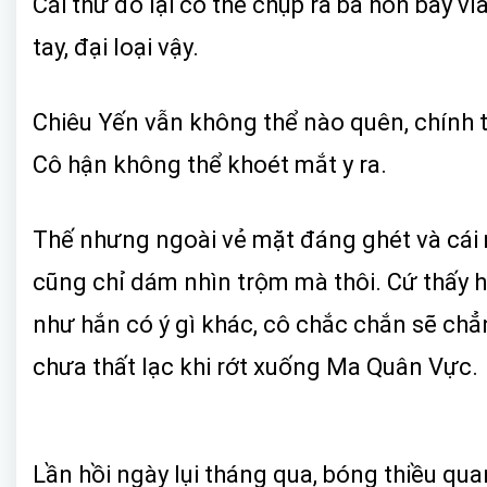
Cái thứ đó lại có thể chụp ra ba hồn bảy v
tay, đại loại vậy.
Chiêu Yến vẫn không thể nào quên, chính 
Cô hận không thể khoét mắt y ra.
Thế nhưng ngoài vẻ mặt đáng ghét và cái m
cũng chỉ dám nhìn trộm mà thôi. Cứ thấy 
như hắn có ý gì khác, cô chắc chắn sẽ chẳ
chưa thất lạc khi rớt xuống Ma Quân Vực.
Lần hồi ngày lụi tháng qua, bóng thiều qua