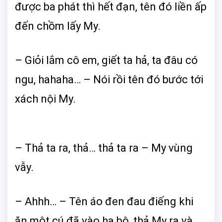
được ba phát thì hết đạn, tên đó liền ấp
đến chồm lấy My.
– Giỏi lắm cô em, giết ta hả, ta đâu có
ngu, hahaha… – Nói rồi tên đó bước tới
xách nội My.
– Thả ta ra, thả… thả ta ra – My vùng
vẫy.
– Ahhh… – Tên áo đen đau điếng khi
ăn một cú đã vào hạ bộ, thả My ra và