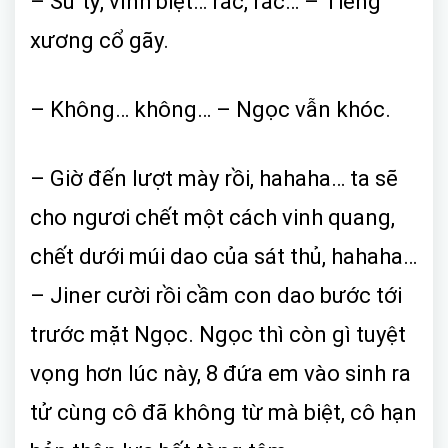
– Sư tỷ, vĩnh biệt… rắc, rắc… – Tiếng
xương cổ gãy.
– Không… không… – Ngọc vẫn khóc.
– Giờ đến lượt mày rồi, hahaha… ta sẽ
cho ngươi chết một cách vinh quang,
chết dưới múi dao của sát thủ, hahaha…
– Jiner cười rồi cầm con dao bước tới
trước mặt Ngọc. Ngọc thì còn gì tuyệt
vọng hơn lúc này, 8 đứa em vào sinh ra
tử cùng cô đã không từ mà biệt, cô hạn