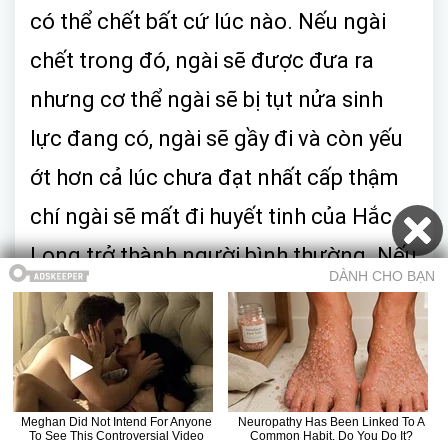
có thể chết bất cứ lúc nào. Nếu ngài
chết trong đó, ngài sẽ được đưa ra
nhưng cơ thể ngài sẽ bị tụt nửa sinh
lực đang có, ngài sẽ gầy đi và còn yếu
ớt hơn cả lúc chưa đạt nhất cấp thậm
chí ngài sẽ mất đi huyết tinh của Hắc
Long trở thành người bình thường. Nếu
ngài thành công vượt qua thì sẽ biến
đổi một cách khác thường, có khi ngài
có thể một mạch đột phá thập cấp của
Nhất Kim Long. Thế nào, ngài muốn
Mục lục
Trở về truyện
Chương trước
Chương sau
Truyện 18+