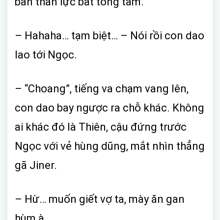
bản thân lực bất tòng tâm.
– Hahaha… tạm biệt… – Nói rồi con dao
lao tới Ngọc.
– “Choang”, tiếng va chạm vang lên,
con dao bay ngược ra chỗ khác. Không
ai khác đó là Thiên, cậu đứng trước
Ngọc với vẻ hùng dũng, mắt nhìn thẳng
gã Jiner.
– Hừ… muốn giết vợ ta, mày ăn gan
hùm à.