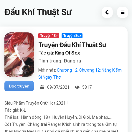
Đấu Khí Thuật Sư
Truyện 18+
Truyện Sex
Truyện Đấu Khí Thuật Sư
Tác giả:
King Of Sex
Tình trạng: Đang ra
Mới nhất:
Chương 12: Chương 12: Nàng Kiếm
Sĩ Ngây Thơ
Đọc truyện
09/07/2021
5817
Siêu Phẩm Truyện Chữ Hot 2021!!!
Tác giả: K-L
Thể loại: Hành động, 18+, Huyền Huyễn, Dị Giới, Ma pháp,...
Cốt Truyện: Chàng trai Ranger Krish sinh ra trong tòa Kim tự
tháp Godria Nessic, từ nhỏ đã phải chứng kiến cha mẹ bị giết