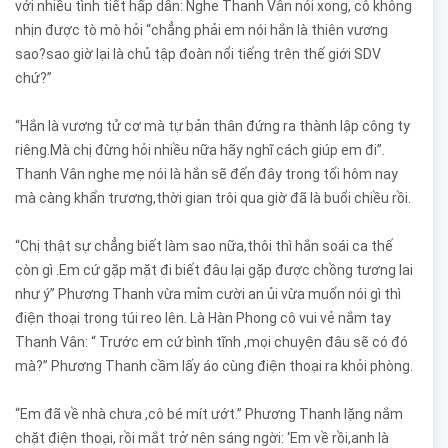
với nhiều tình tiết hấp dẫn: Nghe Thanh Vân nói xong, cô không
nhịn được tò mò hỏi “chẳng phải em nói hắn là thiên vương
sao?sao giờ lại là chủ tập đoàn nổi tiếng trên thế giới SDV
chứ?”
“Hắn là vương tử cơ mà tự bản thân đứng ra thành lập công ty
riêng.Mà chị đừng hỏi nhiều nữa hãy nghĩ cách giúp em đi”.
Thanh Vân nghe mẹ nói là hắn sẽ đến đây trong tối hôm nay
mà càng khẩn trương,thời gian trôi qua giờ đã là buổi chiều rồi.
“Chị thật sự chẳng biết làm sao nữa,thôi thì hắn soái ca thế
còn gì .Em cứ gặp mặt đi biết đâu lại gặp được chồng tương lai
như ý” Phương Thanh vừa mỉm cười an ủi vừa muốn nói gì thì
điện thoại trong túi reo lên. Là Hàn Phong cô vui vẻ nắm tay
Thanh Vân: “ Trước em cứ bình tĩnh ,mọi chuyện đâu sẽ có đó
mà?” Phương Thanh cầm lấy áo cùng điện thoại ra khỏi phòng.
“Em đã về nhà chưa ,cô bé mít ướt.” Phương Thanh lặng nắm
chặt điện thoại, rồi mắt trở nên sáng ngời: ‘Em về rồi,anh là