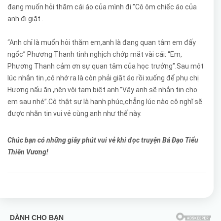
đang muốn hỏi thăm cái áo của mình đi ”Cô ôm chiếc áo của
anh đi giặt .
“Anh chỉ là muốn hỏi thăm em,anh là đang quan tâm em đấy
ngốc” Phương Thanh tinh nghịch chớp mắt vài cái: “Em,
Phương Thanh cảm ơn sự quan tâm của học trưởng”.Sau một
lúc nhắn tin ,cô nhớ ra là còn phải giặt áo rồi xuống để phụ chị
Hương nấu ăn ,nên vội tạm biệt anh.”Vậy anh sẽ nhắn tin cho
em sau nhé”.Cô thật sự là hạnh phúc,chẳng lúc nào cô nghĩ sẽ
được nhăn tin vui vẻ cùng anh như thế này.
Chúc bạn có những giây phút vui vẻ khi đọc truyện Bá Đạo Tiểu
Thiên Vương!