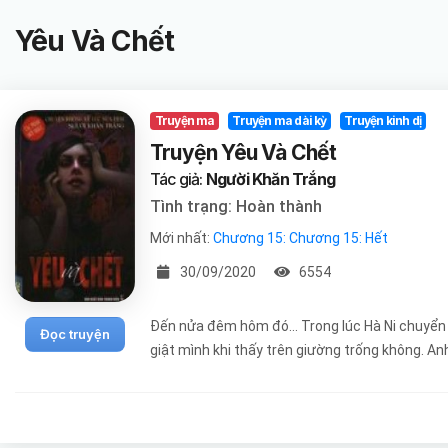
Yêu Và Chết
Truyện ma
Truyện ma dài kỳ
Truyện kinh dị
Truyện Yêu Và Chết
Tác giả:
Người Khăn Trắng
Tình trạng: Hoàn thành
Mới nhất:
Chương 15: Chương 15: Hết
30/09/2020
6554
Đến nửa đêm hôm đó... Trong lúc Hà Ni chuyển 
Đọc truyện
giật mình khi thấy trên giường trống không. A