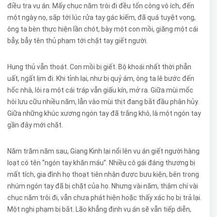
điều tra vụ án. Mấy chục năm trôi đi đều tốn công vô ích, đến
một ngày nọ, sắp tới lúc rửa tay gác kiếm, đã quá tuyệt vọng,
ông ta bèn thực hiện lần chót, bày một con mồi, giăng một cái
bẫy, bẫy tên thủ phạm tới chặt tay giết người.
Hung thủ vẫn thoát. Con mồi bị giết. Bộ khoái nhất thời phẫn
uất, ngất lịm đi. Khi tỉnh lại, như bị quỷ ám, ông ta lê bước đến
hốc nhà, lôi ra một cái tráp vẫn giấu kín, mở ra. Giữa mùi mốc
hôi lưu cữu nhiều năm, lẫn vào mùi thịt đang bắt đầu phân hủy.
Giữa những khúc xương ngón tay đã trắng khô, là một ngón tay
gần đây mới chặt.
Năm trăm năm sau, Giang Kinh lại nổi lên vụ án giết người hàng
loạt có tên “ngón tay khăn máu”. Nhiều cô gái đáng thương bị
mất tích, gia đình họ thoạt tiên nhận được bưu kiện, bên trong
nhúm ngón tay đã bị chặt của họ. Nhưng vài năm, thậm chí vài
chục năm trôi đi, vẫn chưa phát hiện hoặc thấy xác họ bị trả lại.
Một nghi phạm bị bắt. Lão khẳng định vụ án sẽ vẫn tiếp diễn,