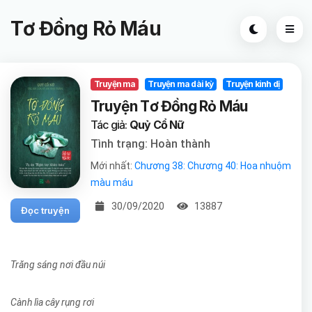
Tơ Đồng Rỏ Máu
Truyện ma
Truyện ma dài kỳ
Truyện kinh dị
Truyện Tơ Đồng Rỏ Máu
Tác giả:
Quỷ Cổ Nữ
Tình trạng: Hoàn thành
Mới nhất:
Chương 38: Chương 40: Hoa nhuộm
màu máu
30/09/2020
13887
Đọc truyện
Trăng sáng nơi đầu núi
Cành lìa cây rụng rơi