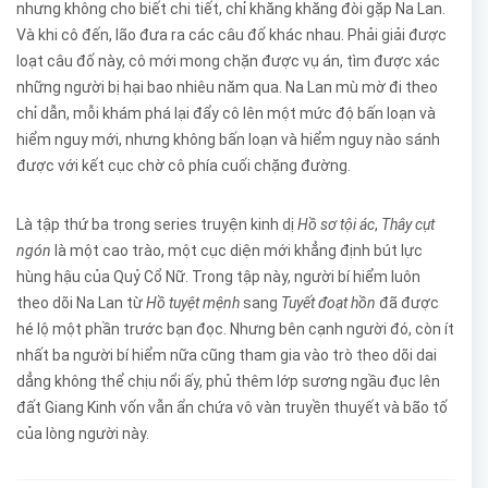
nhưng không cho biết chi tiết, chỉ khăng khăng đòi gặp Na Lan.
Và khi cô đến, lão đưa ra các câu đố khác nhau. Phải giải được
loạt câu đố này, cô mới mong chặn được vụ án, tìm được xác
những người bị hại bao nhiêu năm qua. Na Lan mù mờ đi theo
chỉ dẫn, mỗi khám phá lại đẩy cô lên một mức độ bấn loạn và
hiểm nguy mới, nhưng không bấn loạn và hiểm nguy nào sánh
được với kết cục chờ cô phía cuối chặng đường.
Là tập thứ ba trong series truyện kinh dị
Hồ sơ tội ác
,
Thây cụt
ngón
là một cao trào, một cục diện mới khẳng định bút lực
hùng hậu của Quỷ Cổ Nữ. Trong tập này, người bí hiểm luôn
theo dõi Na Lan từ
Hồ tuyệt mệnh
sang
Tuyết đoạt hồn
đã được
hé lộ một phần trước bạn đọc. Nhưng bên cạnh người đó, còn ít
nhất ba người bí hiểm nữa cũng tham gia vào trò theo dõi dai
dẳng không thể chịu nổi ấy, phủ thêm lớp sương ngầu đục lên
đất Giang Kinh vốn vẫn ẩn chứa vô vàn truyền thuyết và bão tố
của lòng người này.