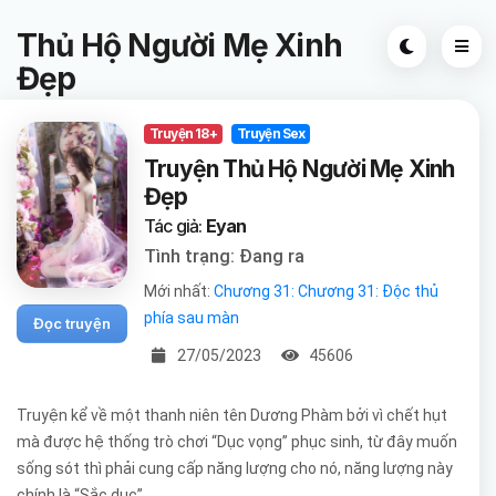
Thủ Hộ Người Mẹ Xinh
Đẹp
Truyện 18+
Truyện Sex
Truyện Thủ Hộ Người Mẹ Xinh
Đẹp
Tác giả:
Eyan
Tình trạng: Đang ra
Mới nhất:
Chương 31: Chương 31: Độc thủ
phía sau màn
Đọc truyện
27/05/2023
45606
Truyện kể về một thanh niên tên Dương Phàm bởi vì chết hụt
mà được hệ thống trò chơi “Dục vọng” phục sinh, từ đây muốn
sống sót thì phải cung cấp năng lượng cho nó, năng lượng này
chính là “Sắc dục”.