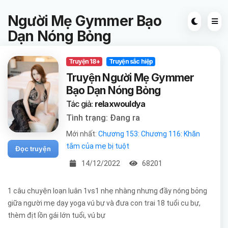
Người Mẹ Gymmer Bạo
Dạn Nóng Bỏng
Truyện 18+
Truyện sắc hiệp
Truyện Người Mẹ Gymmer
Bạo Dạn Nóng Bỏng
Tác giả:
relaxwouldya
Tình trạng: Đang ra
Mới nhất:
Chương 153: Chương 116: Khăn
tắm của mẹ bị tuột
Đọc truyện
14/12/2022
68201
1 câu chuyện loạn luân 1vs1 nhẹ nhàng nhưng đầy nóng bỏng
giữa người mẹ dạy yoga vú bự và đưa con trai 18 tuổi cu bự,
thèm địt lồn gái lớn tuổi, vú bự