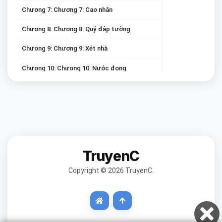
Chương 7: Chương 7: Cao nhân
Chương 8: Chương 8: Quỷ đập tường
Chương 9: Chương 9: Xét nhà
Chương 10: Chương 10: Nước đọng
Chương 11: Chương 11: Thủy thi
Chương 12: Chương 12: Nụ hôn đầu tiên hiến cho quỷ
Chương 13: Chương 13: Lamborghini
Chương 14: Chương 14: Giúp mặc quần
TruyenC
Chương 15: Chương 15: Mời đi vào giấc mộng
Copyright © 2026 TruyenC.
Chương 16: Chương 16: Tà linh
Chương 17: Chương 17: Thi ma