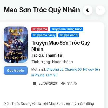
Mao Sơn Tróc Quỷ Nhân
Truyện ma
Truyện ma Trung Quốc
Truyện ma dài kỳ
Truyện kinh dị
Truyện Mao Sơn Tróc Quỷ
Nhân
Tác giả:
Thanh Tử
Tình trạng: Hoàn thành
Mới nhất:
Chương 50: Chương 50: Nữ quỷ tên
Đọc truyện
là Phùng Tâm Vũ
30/09/2020
31175
Diệp Thiếu Dương vốn là một Mao Sơn tróc quỷ nhân, dũng