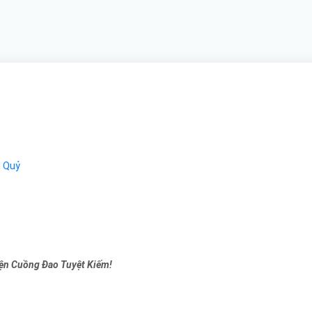
m Quỷ
yện Cuồng Đao Tuyệt Kiếm!