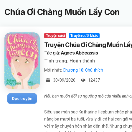
Chúa Ơi Chàng Muốn Lấy Con
Truyện cười
Truyện cười khác
Truyện Chúa Ơi Chàng Muốn Lấ
Tác giả:
Agnes Abécassis
Tình trạng: Hoàn thành
Mới nhất:
Chương 18: Chú thích
30/09/2020
12437
Nếu bạn muốn đổi sự ngưỡng mộ của nhiều anh chàng
Đọc truyện
Siêu sao màn bạc Katharine Hepburn chắc phải 
nàng ba mươi ba tuổi, vừa ly dị, có hai con gái
với mấy chuyện hôn nhân đến thế. Nhưng chuyện