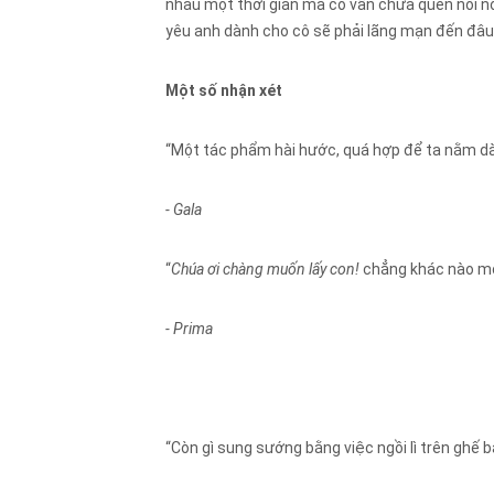
nhau một thời gian mà cô vẫn chưa quen nổi nổi
yêu anh dành cho cô sẽ phải lãng mạn đến đâu,
Một số nhận xét
“Một tác phẩm hài hước, quá hợp để ta nằm dài 
- Gala
“
Chúa ơi chàng muốn lấy con!
chẳng khác nào mộ
- Prima
“Còn gì sung sướng bằng việc ngồi lì trên ghế