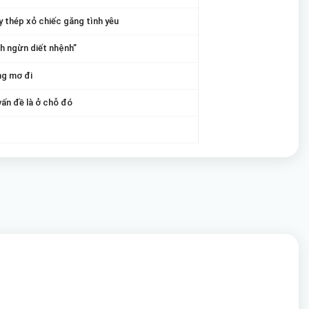
y thép xỏ chiếc găng tình yêu
h ngừn diết nhệnh”
ng mơ đi
ấn đề là ở chỗ đó