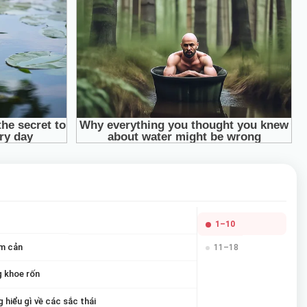
1–10
ám cản
11–18
g khoe rốn
hiểu gì về các sắc thái