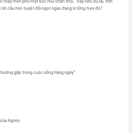
ước mấy món pho mát bốc mùi chân thối… Vậy nên, bù lại, tình
lời cầu hôn tuyệt đối ngọt ngào đang lơ lửng treo đó?
 thường gặp trong cuộc sống hàng ngày.”
y của Agnès