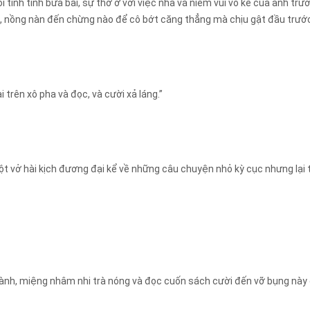
 tính tình bừa bãi, sự thờ ơ với việc nhà và niềm vui vô kể của anh tr
 nồng nàn đến chừng nào để cô bớt căng thẳng mà chịu gật đầu trước 
trên xô pha và đọc, và cười xả láng.”
t vở hài kịch đương đại kể về những câu chuyện nhỏ kỳ cục nhưng lại
 bành, miệng nhâm nhi trà nóng và đọc cuốn sách cười đến vỡ bụng nà