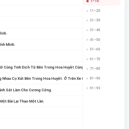
1–10
11–20
21–30
31–40
ình.
41–50
ính Mình.
51–60
61–70
Nữ Cùng Tinh Dịch Từ Bên Trong Hoa Huyệt Cùng Nhau Chảy Ra. Muốn Mỗi 
71–80
81–90
Nhau Cọ Xát Bên Trong Hoa Huyệt. Ở Trên Xe Cảnh Sát Bắn Tinh, Thiếu Ch
91–93
Cảnh Sát Làm Cho Cương Cứng.
ột Bài Lại Thao Một Lần.