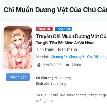
Chỉ Muốn Dương Vật Của Chú Cả
Truyện 18+
Truyện Sex
Truyện Chỉ Muốn Dương Vật Củ
Tác giả:
Tiểu Bất Điểm Ái Cật Nhục
Tình trạng: Hoàn thành
Mới nhất:
Chương 94: Chương 91: Chu Dã, đừng 
29/07/2022
75668
Đọc truyện
Số Chương:
91 chương
Dịch bởi:
Yudy Tang
Chu Dã: 17 tuổi, học sinh cao tam, là một cô 
cuồng thao.