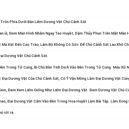
 Trốn Phía Dưới Bàn Liếm Dương Vật Chú Cảnh Sát
 an ủi, Đem Màn Hình Nhắm Ngay Tao Huyệt, Dâm Thủy Phun Trên Mặt Màn H
t Ma Xát Đến Cao Trào, Làm Bộ Không Có Sức Để Chú Cảnh Sát Lau Khô Ch
̣i Dương Vật Chú Cảnh Sát.
ên Trong Tử Cung, Bị Chú Bắn Tinh Dịch Vào Bên Trong Tử Cung. Máu Xử 
Đại Dương Vật Của Chú Cảnh Sát, Cố Ý Vặn Mông Làm Đại Dương Vật Cùng 
 Kem, Đem Kem Liếm Giống Như Liếm Đại Dương Vật. Đem Dương Vật Chú 
hao, Đại Dương Vật Cắm Vào Bên Trong Hoa Huyệt Làm Bài Tập. Làm Xong M
ú rút ra